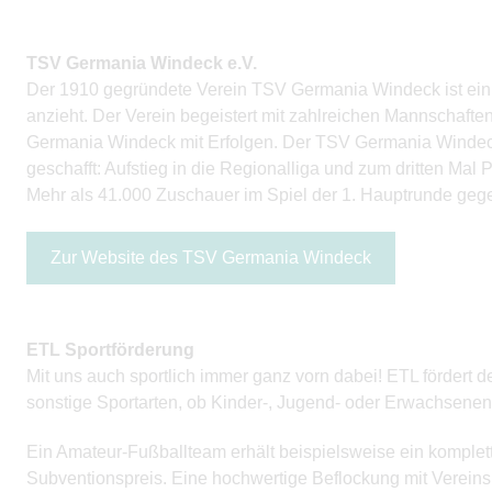
TSV Germania Windeck e.V.
Der 1910 gegründete Verein TSV Germania Windeck ist ein 
anzieht. Der Verein begeistert mit zahlreichen Mannschaft
Germania Windeck mit Erfolgen. Der TSV Germania Windeck h
geschafft: Aufstieg in die Regionalliga und zum dritten Ma
Mehr als 41.000 Zuschauer im Spiel der 1. Hauptrunde ge
Zur Website des TSV Germania Windeck
ETL Sportförderung
Mit uns auch sportlich immer ganz vorn dabei! ETL fördert
sonstige Sportarten, ob Kinder-, Jugend- oder Erwachsenenm
Ein Amateur-Fußballteam erhält beispielsweise ein komplett
Subventionspreis. Eine hochwertige Beflockung mit Vereins