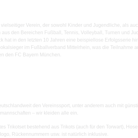
vielseitiger Verein, der sowohl Kinder und Jugendliche, als 
en aus den Bereichen Fußball, Tennis, Volleyball, Turnen und 
at in den letzten 10 Jahren eine beispiellose Erfolgsserie hi
l Pokalsieger im Fußballverband Mittelrhein, was die Teilnahm
gen den FC Bayern München.
 deutschlandweit den Vereinssport, unter anderem auch mit güns
annschaften – wir kleiden alle ein.
es Trikotset bestehend aus Trikots (auch für den Torwart), Ho
logo, Rückennummern usw. ist natürlich inklusive.