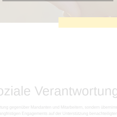
Diese Cookies sind erforderlich, um die grundlegende
Funktionalität der Website zu sichern.
Tracking- und Targeting-Cookies
Diese Cookies sind erforderlich, um unsere Website auf Ihre
Bedürfnisse hin zu optimieren. Hierzu gehört eine
bedarfsgerechte Gestaltung und fortlaufende Verbesserung
unseres Angebotes einschließlich der Verknüpfung zu
Social-Media-Angeboten von z.B. Facebook und LinkedIn.
Betreibercookies
Diese Cookies sind erforderlich, um z.B. Google Maps zu
nutzen oder eingebettete Videos abspielen zu können.
ziale Verantwortun
rtung gegenüber Mandanten und Mitarbeitern, sondern übernim
angfristigen Engagements auf der Unterstützung benachteiligte