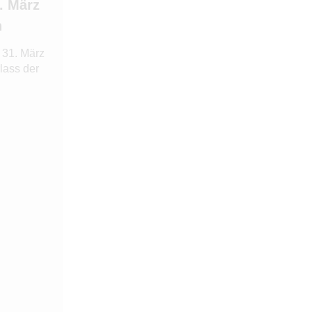
1. März
n
 31. März
lass der