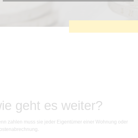
Diese Cookies sind erforderlich, um die grundlegende
Funktionalität der Website zu sichern.
Tracking- und Targeting-Cookies
Diese Cookies sind erforderlich, um unsere Website auf Ihre
Bedürfnisse hin zu optimieren. Hierzu gehört eine
bedarfsgerechte Gestaltung und fortlaufende Verbesserung
unseres Angebotes einschließlich der Verknüpfung zu
Social-Media-Angeboten von z.B. Facebook und LinkedIn.
Betreibercookies
Diese Cookies sind erforderlich, um z.B. Google Maps zu
nutzen oder eingebettete Videos abspielen zu können.
ie geht es weiter?
 denn zahlen muss sie jeder Eigentümer einer Wohnung oder
kostenabrechnung.