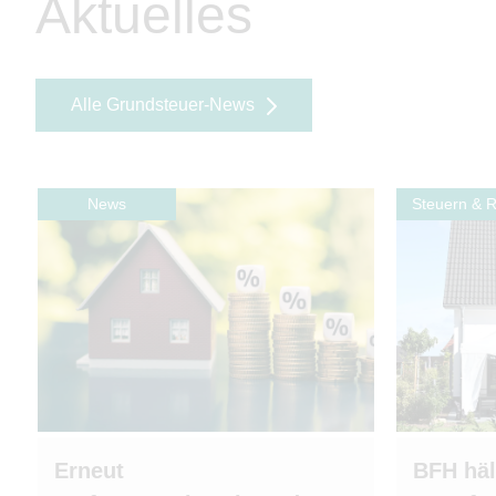
Aktuelles
Alle Grundsteuer-News
News
Steuern & 
Erneut
BFH häl