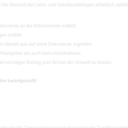
 der Versand der Lohn- und Gehaltsunterlagen erheblich optimie
okumente an die Arbeitnehmer entfällt.
n entfällt.
n überall aus auf seine Dokumente zugreifen.
Arbeitgeber als auch beim Arbeitnehmer.
n wichtigen Beitrag zum Schutz der Umwelt zu leisten.
r bereitgestellt:
ndividuelle Zugangskennung ist der gesicherte Zugriff gewährlei