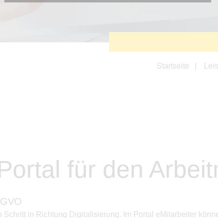
Diese Cookies sind erforderlich, um die grundlegende
Funktionalität der Website zu sichern.
Tracking- und Targeting-Cookies
Diese Cookies sind erforderlich, um unsere Website auf Ihre
Bedürfnisse hin zu optimieren. Hierzu gehört eine
bedarfsgerechte Gestaltung und fortlaufende Verbesserung
unseres Angebotes einschließlich der Verknüpfung zu
Startseite
Lei
Social-Media-Angeboten von z.B. Facebook und LinkedIn.
Betreibercookies
Diese Cookies sind erforderlich, um z.B. Google Maps zu
nutzen oder eingebettete Videos abspielen zu können.
 Portal für den Arbe
S-GVO
n Schritt in Richtung Digitalisierung. Im Portal eMitarbeiter 