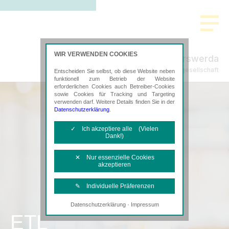
WIR VERWENDEN COOKIES
Freund Hoyerswerda
Steuerberatungsgesellschaft
Entscheiden Sie selbst, ob diese Website neben
funktionell zum Betrieb der Website
erforderlichen Cookies auch Betreiber-Cookies
sowie Cookies für Tracking und Targeting
verwenden darf. Weitere Details finden Sie in der
Datenschutzerklärung
.
✓ Ich akzeptiere alle (Vielen
Dank!)
✕ Nur essenzielle Cookies
akzeptieren
✎ Individuelle Präferenzen
·
Datenschutzerklärung
Impressum
Notwendige Cookies
ETL
Diese Cookies sind erforderlich, um die
grundlegende Funktionalität der Website