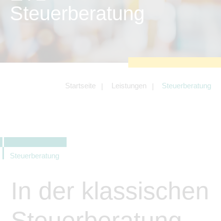
zu sichern.
Steuerberatung
Tracking- und Targeting-Cookies
Diese Cookies sind erforderlich, um
unsere Website auf Ihre Bedürfnisse hin
zu optimieren. Hierzu gehört eine
bedarfsgerechte Gestaltung und
fortlaufende Verbesserung unseres
Angebotes einschließlich der
Verknüpfung zu Social-Media-
Angeboten von z.B. Facebook und
Startseite
Leistungen
Steuerberatung
LinkedIn.
Betreibercookies
Diese Cookies sind erforderlich, um z.B.
Google Maps zu nutzen oder
eingebettete Videos abspielen zu
können.
Steuerberatung
In der klassischen
Steuerberatung