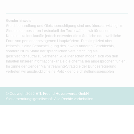
Genderhinweis:
Gleichbehandlung und Gleichberechtigung sind uns überaus wichtig! Im
Sinne einer besseren Lesbarkeit der Texte wählen wir für unsere
Kommunikationskanäle jedoch entweder die männliche oder weibliche
Form von personenbezogenen Hauptwörtern. Dies impliziert aber
keinesfalls eine Benachteiligung des jeweils anderen Geschlechts,
sondern ist im Sinne der sprachlichen Vereinfachung als
geschlechtsneutral zu verstehen. Alle Menschen mögen sich von den
Inhalten unserer Informationskanäle gleichermaßen angesprochen fühlen.
Im Sinne der Gender Mainstreaming-Strategie der Bundesregierung
vertreten wir ausdrücklich eine Politik der gleichstellungssensiblen
Informationsvermittlung.
© Copyright 2026 ETL Freund Hoyerswerda GmbH
Steuerberatungsgesellschaft. Alle Rechte vorbehalten.