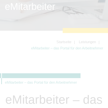
zu sichern.
eMitarbeiter
Tracking- und Targeting-Cookies
Diese Cookies sind erforderlich, um
unsere Website auf Ihre Bedürfnisse hin
zu optimieren. Hierzu gehört eine
bedarfsgerechte Gestaltung und
fortlaufende Verbesserung unseres
Angebotes einschließlich der
Verknüpfung zu Social-Media-
Angeboten von z.B. Facebook und
Startseite
Leistungen
LinkedIn.
eMitarbeiter – das Portal für den Arbeitnehmer
Betreibercookies
Diese Cookies sind erforderlich, um z.B.
Google Maps zu nutzen oder
eingebettete Videos abspielen zu
können.
eMitarbeiter – das Portal für den Arbeitnehmer
eMitarbeiter – das