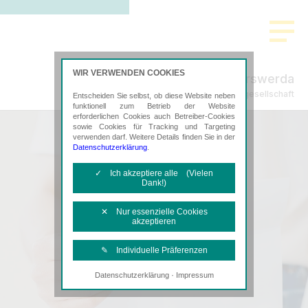
WIR VERWENDEN COOKIES
Freund Hoyerswerda
Steuerberatungsgesellschaft
Entscheiden Sie selbst, ob diese Website neben
funktionell zum Betrieb der Website
erforderlichen Cookies auch Betreiber-Cookies
sowie Cookies für Tracking und Targeting
verwenden darf. Weitere Details finden Sie in der
Datenschutzerklärung
.
✓ Ich akzeptiere alle (Vielen
Dank!)
✕ Nur essenzielle Cookies
akzeptieren
✎ Individuelle Präferenzen
·
Datenschutzerklärung
Impressum
Notwendige Cookies
Diese Cookies sind erforderlich, um die
grundlegende Funktionalität der Website