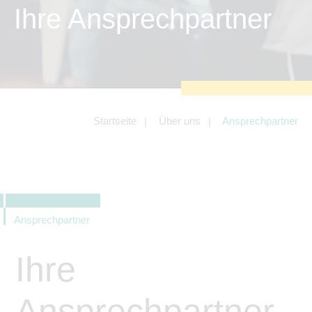
zu sichern.
Ihre Ansprechpartner
Tracking- und Targeting-Cookies
Diese Cookies sind erforderlich, um
unsere Website auf Ihre Bedürfnisse hin
zu optimieren. Hierzu gehört eine
bedarfsgerechte Gestaltung und
fortlaufende Verbesserung unseres
Angebotes einschließlich der
Verknüpfung zu Social-Media-
Angeboten von z.B. Facebook und
Startseite
Über uns
Ansprechpartner
LinkedIn.
Betreibercookies
Diese Cookies sind erforderlich, um z.B.
Google Maps zu nutzen oder
eingebettete Videos abspielen zu
können.
Ansprechpartner
Ihre
Ansprechpartner