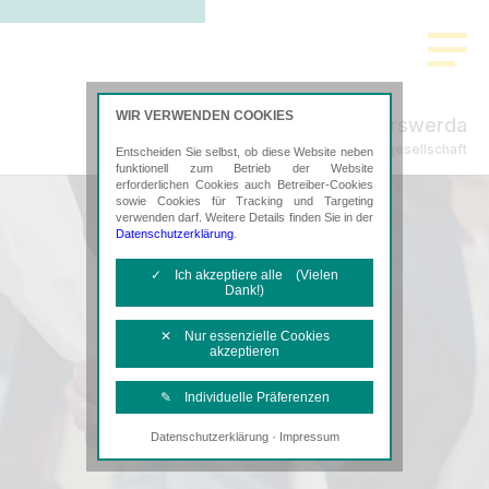
WIR VERWENDEN COOKIES
Freund Hoyerswerda
Steuerberatungsgesellschaft
Entscheiden Sie selbst, ob diese Website neben
funktionell zum Betrieb der Website
erforderlichen Cookies auch Betreiber-Cookies
sowie Cookies für Tracking und Targeting
verwenden darf. Weitere Details finden Sie in der
Datenschutzerklärung
.
✓ Ich akzeptiere alle (Vielen
Dank!)
✕ Nur essenzielle Cookies
akzeptieren
✎ Individuelle Präferenzen
·
Datenschutzerklärung
Impressum
Notwendige Cookies
Diese Cookies sind erforderlich, um die
grundlegende Funktionalität der Website