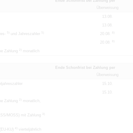
Ende Schonfrist bei Zahlung per
Überweisung
13.08.
13.08.
5)
5)
8)
hres-
und Jahreszahler
20.08.
8)
20.08.
2)
ne Zahlung
monatlich
Ende Schonfrist bei Zahlung per
Überweisung
ljahreszahler
15.10.
15.10.
2)
ne Zahlung
monatlich,
3)
M1SS/MOSS) mit Zahlung
4)
 (EU-KU)
vierteljährlich