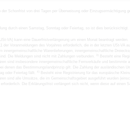
der Schonfrist von drei Tagen per Überweisung oder Einzugsermächtigung gez
hlung durch einen Samstag, Sonntag oder Feiertag, so ist dies berücksichtigt.
USt-VA) kann eine Dauerfristverlängerung um einen Monat beantragt werden. 
1 der Voranmeldungen des Vorjahres erforderlich, die in der letzten USt-VA 
m innergemeinschaftliche Warenlieferungen, innergemeinschaftliche Dreieck
3)
ind. Die Meldungen sind nicht mit Zahlungen verbunden.
Besteht eine Regi
klären sind insbesondere innergemeinschaftliche Fernverkäufe und bestimmte 
ei denen das Bestimmungslandprinzip gilt. Die Zahlung der ausländischen Ums
4)
g oder Feiertag fällt.
Besteht eine Registrierung für das europäische Kle
klären sind alle Umsätze, die im Gemeinschaftsgebiet ausgeführt wurden (eins
forderlich. Die Erklärungsfrist verlängert sich nicht, wenn diese auf einen S