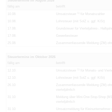
Steuertermine im August 2026
fällig am
betrifft
1)
10.08.
Umsatzsteuer
für Monatszahler
10.08.
Lohnsteuer (mit SolZ u. ggf. KiSt)
17.08.
Grundsteuer für Vierteljahres-, Halbja
17.08.
Gewerbesteuer
25.08.
Zusammenfassende Meldung (ZM) oh
Steuertermine im Oktober 2026
fällig am
betrifft
1)
12.10.
Umsatzsteuer
für Monats- und Vierte
12.10.
Lohnsteuer (mit SolZ u. ggf. KiSt)
26.10.
Zusammenfassende Meldung (ZM) oh
vierteljährlich
31.10.
Meldung über Mini-One-Stop-Shop (
vierteljährlich
31.10.
Umsatzmeldung für Kleinunternehmer