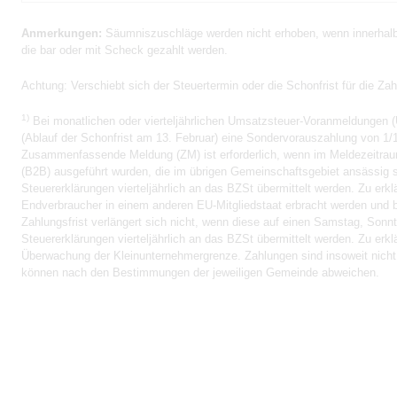
Anmerkungen:
Säumniszuschläge werden nicht erhoben, wenn innerhalb 
die bar oder mit Scheck gezahlt werden.
Achtung:
Verschiebt sich der Steuertermin oder die Schonfrist für die Za
1)
Bei monatlichen oder vierteljährlichen Umsatzsteuer-Voranmeldungen (
(Ablauf der Schonfrist am 13. Februar) eine Sondervorauszahlung von 1/1
Zusammenfassende Meldung (ZM) ist erforderlich, wenn im Meldezeitrau
(B2B) ausgeführt wurden, die im übrigen Gemeinschaftsgebiet ansässig s
Steuererklärungen vierteljährlich an das BZSt übermittelt werden. Zu er
Endverbraucher in einem anderen EU-Mitgliedstaat erbracht werden und b
Zahlungsfrist verlängert sich nicht, wenn diese auf einen Samstag, Sonnta
Steuererklärungen vierteljährlich an das BZSt übermittelt werden. Zu er
Überwachung der Kleinunternehmergrenze. Zahlungen sind insoweit nicht er
können nach den Bestimmungen der jeweiligen Gemeinde abweichen.