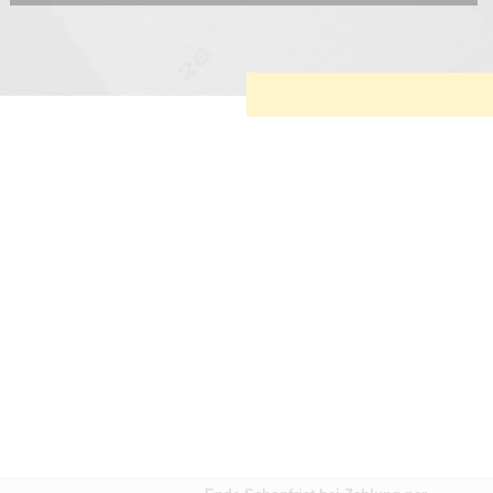
Diese Cookies sind erforderlich, um die grundlegende
Funktionalität der Website zu sichern.
Tracking- und Targeting-Cookies
Diese Cookies sind erforderlich, um unsere Website auf Ihre
Bedürfnisse hin zu optimieren. Hierzu gehört eine
bedarfsgerechte Gestaltung und fortlaufende Verbesserung
unseres Angebotes einschließlich der Verknüpfung zu
Social-Media-Angeboten von z.B. Facebook und LinkedIn.
Betreibercookies
Diese Cookies sind erforderlich, um z.B. Google Maps zu
nutzen oder eingebettete Videos abspielen zu können.