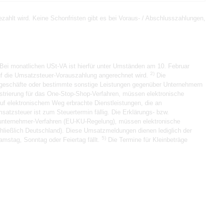
ahlt wird. Keine Schonfristen gibt es bei Voraus- / Abschlusszahlungen,
Bei monatlichen USt-VA ist hierfür unter Umständen am 10. Februar
2)
auf die Umsatzsteuer-Vorauszahlung angerechnet wird.
Die
sgeschäfte oder bestimmte sonstige Leistungen gegenüber Unternehmern
strierung für das One-Stop-Shop-Verfahren, müssen elektronische
auf elektronischem Weg erbrachte Dienstleistungen, die an
atzsteuer ist zum Steuertermin fällig. Die Erklärungs- bzw.
inunternehmer-Verfahren (EU-KU-Regelung), müssen elektronische
chließlich Deutschland). Diese Umsatzmeldungen dienen lediglich der
5)
amstag, Sonntag oder Feiertag fällt.
Die Termine für Kleinbeträge