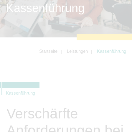
zu sichern.
Kassenführung
Tracking- und Targeting-Cookies
Diese Cookies sind erforderlich, um
unsere Website auf Ihre Bedürfnisse hin
zu optimieren. Hierzu gehört eine
bedarfsgerechte Gestaltung und
fortlaufende Verbesserung unseres
Angebotes einschließlich der
Verknüpfung zu Social-Media-
Angeboten von z.B. Facebook und
Startseite
Leistungen
Kassenführung
LinkedIn.
Betreibercookies
Diese Cookies sind erforderlich, um z.B.
Google Maps zu nutzen oder
eingebettete Videos abspielen zu
können.
Kassenführung
Verschärfte
Anforderungen bei