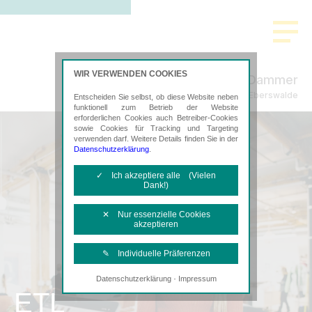
WIR VERWENDEN COOKIES
B.R.D. Brenke, Retzlaff, Dammer
Steuerberatung in Eberswalde
Entscheiden Sie selbst, ob diese Website neben
funktionell zum Betrieb der Website
erforderlichen Cookies auch Betreiber-Cookies
sowie Cookies für Tracking und Targeting
verwenden darf. Weitere Details finden Sie in der
Datenschutzerklärung
.
✓ Ich akzeptiere alle (Vielen
Dank!)
✕ Nur essenzielle Cookies
akzeptieren
✎ Individuelle Präferenzen
·
Datenschutzerklärung
Impressum
Notwendige Cookies
ETL
Diese Cookies sind erforderlich, um die
grundlegende Funktionalität der Website