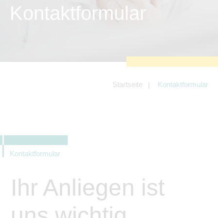
zu sichern.
Kontaktformular
Tracking- und Targeting-Cookies
Diese Cookies sind erforderlich, um
unsere Website auf Ihre Bedürfnisse hin
zu optimieren. Hierzu gehört eine
bedarfsgerechte Gestaltung und
fortlaufende Verbesserung unseres
Angebotes einschließlich der
Verknüpfung zu Social-Media-
Angeboten von z.B. Facebook und
Startseite
Kontaktformular
LinkedIn.
Betreibercookies
Diese Cookies sind erforderlich, um z.B.
Google Maps zu nutzen oder
eingebettete Videos abspielen zu
können.
Kontaktformular
Ihr Anliegen ist
uns wichtig.