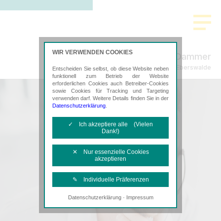
WIR VERWENDEN COOKIES
B.R.D. Brenke, Retzlaff, Dammer
Steuerberatung in Eberswalde
Entscheiden Sie selbst, ob diese Website neben
funktionell zum Betrieb der Website
erforderlichen Cookies auch Betreiber-Cookies
sowie Cookies für Tracking und Targeting
verwenden darf. Weitere Details finden Sie in der
Datenschutzerklärung
.
✓ Ich akzeptiere alle (Vielen
Dank!)
✕ Nur essenzielle Cookies
akzeptieren
✎ Individuelle Präferenzen
·
Datenschutzerklärung
Impressum
Notwendige Cookies
Diese Cookies sind erforderlich, um die
grundlegende Funktionalität der Website