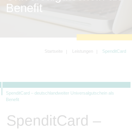
zu sichern.
Benefit
Tracking- und Targeting-Cookies
Diese Cookies sind erforderlich, um
unsere Website auf Ihre Bedürfnisse hin
zu optimieren. Hierzu gehört eine
bedarfsgerechte Gestaltung und
fortlaufende Verbesserung unseres
Angebotes einschließlich der
Verknüpfung zu Social-Media-
Angeboten von z.B. Facebook und
Startseite
Leistungen
SpenditCard
LinkedIn.
Betreibercookies
Diese Cookies sind erforderlich, um z.B.
Google Maps zu nutzen oder
eingebettete Videos abspielen zu
können.
SpenditCard – deutschlandweiter Universalgutschein als
Benefit
SpenditCard –