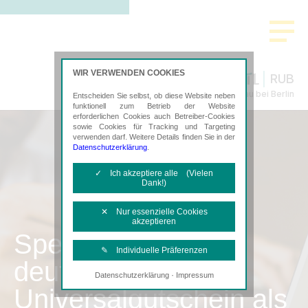
WIR VERWENDEN COOKIES
RUB
Steuerberatung in Bernau bei Berlin
Entscheiden Sie selbst, ob diese Website neben
funktionell zum Betrieb der Website
erforderlichen Cookies auch Betreiber-Cookies
sowie Cookies für Tracking und Targeting
verwenden darf. Weitere Details finden Sie in der
Datenschutzerklärung
.
✓ Ich akzeptiere alle (Vielen
Dank!)
✕ Nur essenzielle Cookies
akzeptieren
SpenditCard –
✎ Individuelle Präferenzen
deutschlandweiter
·
Datenschutzerklärung
Impressum
Notwendige Cookies
Universalgutschein als
Diese Cookies sind erforderlich, um die
grundlegende Funktionalität der Website