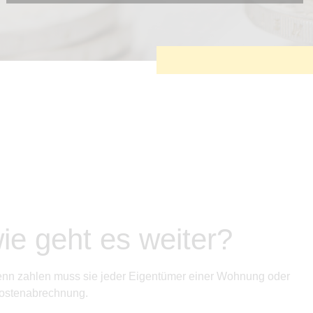
Diese Cookies sind erforderlich, um die grundlegende
Funktionalität der Website zu sichern.
Tracking- und Targeting-Cookies
Diese Cookies sind erforderlich, um unsere Website auf Ihre
Bedürfnisse hin zu optimieren. Hierzu gehört eine
bedarfsgerechte Gestaltung und fortlaufende Verbesserung
unseres Angebotes einschließlich der Verknüpfung zu
Social-Media-Angeboten von z.B. Facebook und LinkedIn.
Betreibercookies
Diese Cookies sind erforderlich, um z.B. Google Maps zu
nutzen oder eingebettete Videos abspielen zu können.
ie geht es weiter?
 denn zahlen muss sie jeder Eigentümer einer Wohnung oder
kostenabrechnung.