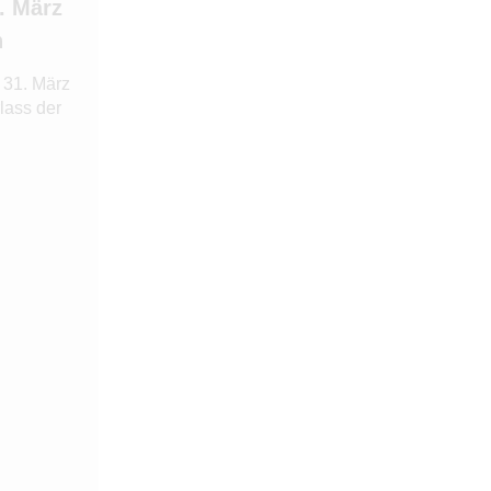
1. März
n
 31. März
lass der