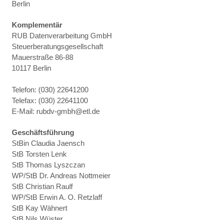
Berlin
Komplementär
RUB Datenverarbeitung GmbH
Steuerberatungsgesellschaft
Mauerstraße 86-88
10117 Berlin
Telefon: (030) 22641200
Telefax: (030) 22641100
E-Mail: rubdv-gmbh@etl.de
Geschäftsführung
StBin Claudia Jaensch
StB Torsten Lenk
StB Thomas Lyszczan
WP/StB Dr. Andreas Nottmeier
StB Christian Raulf
WP/StB Erwin A. O. Retzlaff
StB Kay Wähnert
StB Nils Wüster