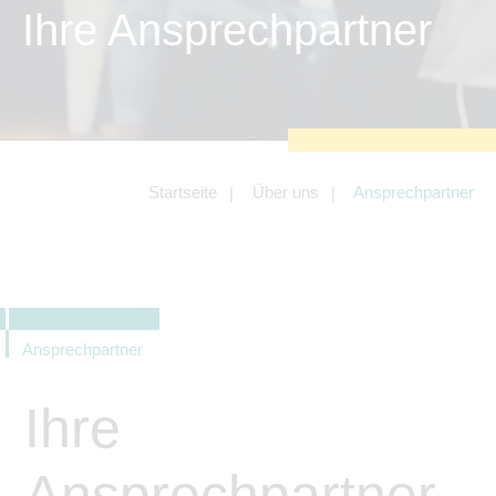
zu sichern.
Ihre Ansprechpartner
Tracking- und Targeting-Cookies
Diese Cookies sind erforderlich, um
unsere Website auf Ihre Bedürfnisse hin
zu optimieren. Hierzu gehört eine
bedarfsgerechte Gestaltung und
fortlaufende Verbesserung unseres
Angebotes einschließlich der
Verknüpfung zu Social-Media-
Angeboten von z.B. Facebook und
Startseite
Über uns
Ansprechpartner
LinkedIn.
Betreibercookies
Diese Cookies sind erforderlich, um z.B.
Google Maps zu nutzen oder
eingebettete Videos abspielen zu
können.
Ansprechpartner
Ihre
Ansprechpartner