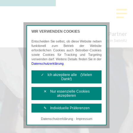
WIR VERWENDEN COOKIES
Freund & Partner
Steuerberatung in Sebnitz
Entscheiden Sie selbst, ob diese Website neben
funktionell zum Betrieb der Website
erforderlichen Cookies auch Betreiber-Cookies
sowie Cookies für Tracking und Targeting
verwenden darf. Weitere Details finden Sie in der
Datenschutzerklärung
.
✓ Ich akzeptiere alle (Vielen
Dank!)
✕ Nur essenzielle Cookies
akzeptieren
✎ Individuelle Präferenzen
·
Datenschutzerklärung
Impressum
Notwendige Cookies
Diese Cookies sind erforderlich, um die
grundlegende Funktionalität der Website