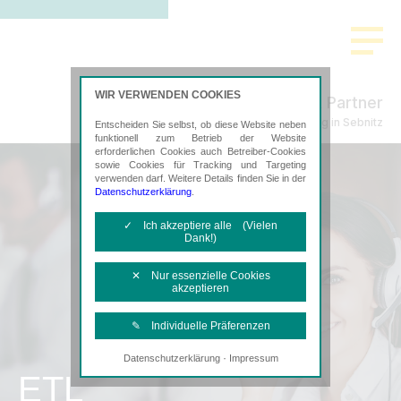
WIR VERWENDEN COOKIES
Freund & Partner
Steuerberatung in Sebnitz
Entscheiden Sie selbst, ob diese Website neben
funktionell zum Betrieb der Website
erforderlichen Cookies auch Betreiber-Cookies
sowie Cookies für Tracking und Targeting
verwenden darf. Weitere Details finden Sie in der
Datenschutzerklärung
.
✓ Ich akzeptiere alle (Vielen
Dank!)
✕ Nur essenzielle Cookies
akzeptieren
✎ Individuelle Präferenzen
·
Datenschutzerklärung
Impressum
Notwendige Cookies
ETL
Diese Cookies sind erforderlich, um die
grundlegende Funktionalität der Website