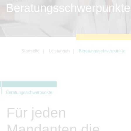
zu sichern.
Beratungsschwerpunkte
Tracking- und Targeting-Cookies
Diese Cookies sind erforderlich, um
unsere Website auf Ihre Bedürfnisse hin
zu optimieren. Hierzu gehört eine
bedarfsgerechte Gestaltung und
fortlaufende Verbesserung unseres
Angebotes einschließlich der
Verknüpfung zu Social-Media-
Angeboten von z.B. Facebook und
Startseite
Leistungen
Beratungsschwerpunkte
LinkedIn.
Betreibercookies
Diese Cookies sind erforderlich, um z.B.
Google Maps zu nutzen oder
eingebettete Videos abspielen zu
können.
Beratungsschwerpunkte
Für jeden
Mandanten die