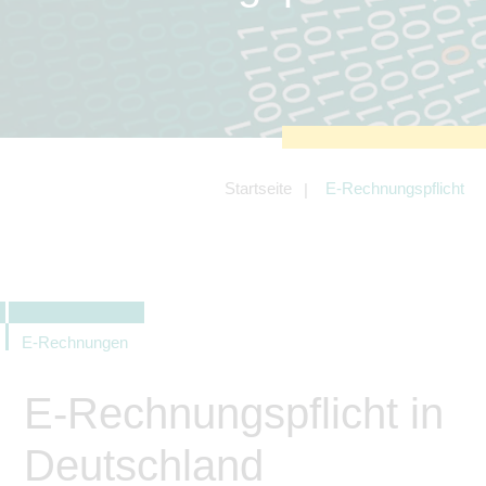
zu sichern.
Tracking- und Targeting-Cookies
Diese Cookies sind erforderlich, um
unsere Website auf Ihre Bedürfnisse hin
zu optimieren. Hierzu gehört eine
bedarfsgerechte Gestaltung und
fortlaufende Verbesserung unseres
Angebotes einschließlich der
Verknüpfung zu Social-Media-
Angeboten von z.B. Facebook und
Startseite
E-Rechnungspflicht
LinkedIn.
Betreibercookies
Diese Cookies sind erforderlich, um z.B.
Google Maps zu nutzen oder
eingebettete Videos abspielen zu
können.
E-Rechnungen
E-Rechnungspflicht in
Deutschland