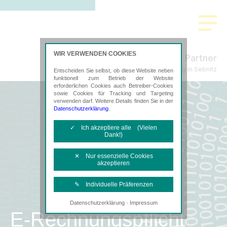
WIR VERWENDEN COOKIES
Freund & Partner
Steuerberatung in Sebnitz
Entscheiden Sie selbst, ob diese Website neben
funktionell zum Betrieb der Website
erforderlichen Cookies auch Betreiber-Cookies
sowie Cookies für Tracking und Targeting
verwenden darf. Weitere Details finden Sie in der
Datenschutzerklärung
.
✓ Ich akzeptiere alle (Vielen
Dank!)
✕ Nur essenzielle Cookies
akzeptieren
✎ Individuelle Präferenzen
·
Datenschutzerklärung
Impressum
Notwendige Cookies
E-Rechnungspflicht
Diese Cookies sind erforderlich, um die
grundlegende Funktionalität der Website