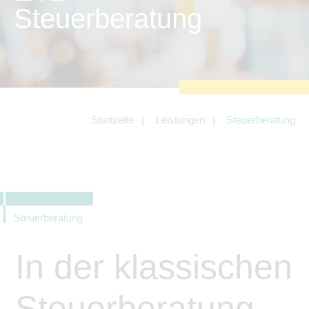
zu sichern.
Steuerberatung
Tracking- und Targeting-Cookies
Diese Cookies sind erforderlich, um
unsere Website auf Ihre Bedürfnisse hin
zu optimieren. Hierzu gehört eine
bedarfsgerechte Gestaltung und
fortlaufende Verbesserung unseres
Angebotes einschließlich der
Verknüpfung zu Social-Media-
Angeboten von z.B. Facebook und
Startseite
Leistungen
Steuerberatung
LinkedIn.
Betreibercookies
Diese Cookies sind erforderlich, um z.B.
Google Maps zu nutzen oder
eingebettete Videos abspielen zu
können.
Steuerberatung
In der klassischen
Steuerberatung