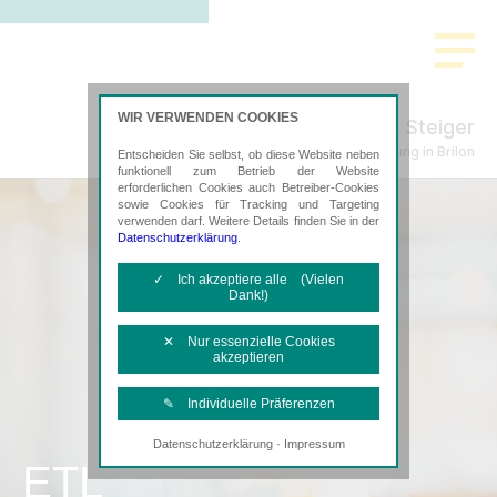
WIR VERWENDEN COOKIES
A. Steiger
Steuerberatung in Brilon
Entscheiden Sie selbst, ob diese Website neben
funktionell zum Betrieb der Website
erforderlichen Cookies auch Betreiber-Cookies
sowie Cookies für Tracking und Targeting
verwenden darf. Weitere Details finden Sie in der
Datenschutzerklärung
.
✓ Ich akzeptiere alle (Vielen
Dank!)
✕ Nur essenzielle Cookies
akzeptieren
✎ Individuelle Präferenzen
·
Datenschutzerklärung
Impressum
Notwendige Cookies
ETL
Diese Cookies sind erforderlich, um die
grundlegende Funktionalität der Website