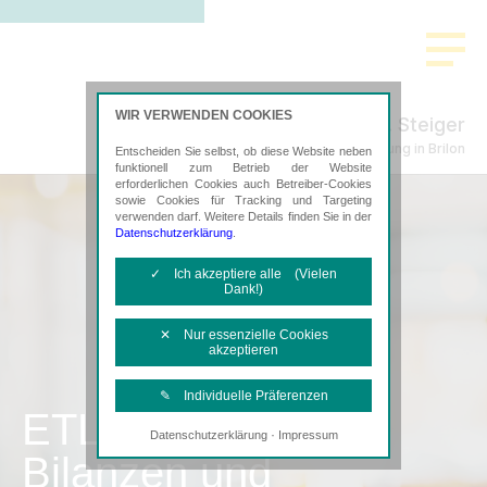
WIR VERWENDEN COOKIES
A. Steiger
Steuerberatung in Brilon
Entscheiden Sie selbst, ob diese Website neben
funktionell zum Betrieb der Website
erforderlichen Cookies auch Betreiber-Cookies
sowie Cookies für Tracking und Targeting
verwenden darf. Weitere Details finden Sie in der
Datenschutzerklärung
.
✓ Ich akzeptiere alle (Vielen
Dank!)
✕ Nur essenzielle Cookies
akzeptieren
✎ Individuelle Präferenzen
ETL
·
Datenschutzerklärung
Impressum
Notwendige Cookies
Bilanzen und
Diese Cookies sind erforderlich, um die
grundlegende Funktionalität der Website