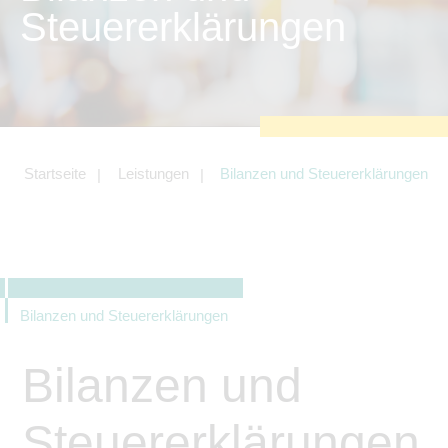
zu sichern.
Steuererklärungen
Tracking- und Targeting-Cookies
Diese Cookies sind erforderlich, um
unsere Website auf Ihre Bedürfnisse hin
zu optimieren. Hierzu gehört eine
bedarfsgerechte Gestaltung und
fortlaufende Verbesserung unseres
Angebotes einschließlich der
Verknüpfung zu Social-Media-
Angeboten von z.B. Facebook und
Startseite
Leistungen
Bilanzen und Steuererklärungen
LinkedIn.
Betreibercookies
Diese Cookies sind erforderlich, um z.B.
Google Maps zu nutzen oder
eingebettete Videos abspielen zu
können.
Bilanzen und Steuererklärungen
Bilanzen und
Steuererklärungen