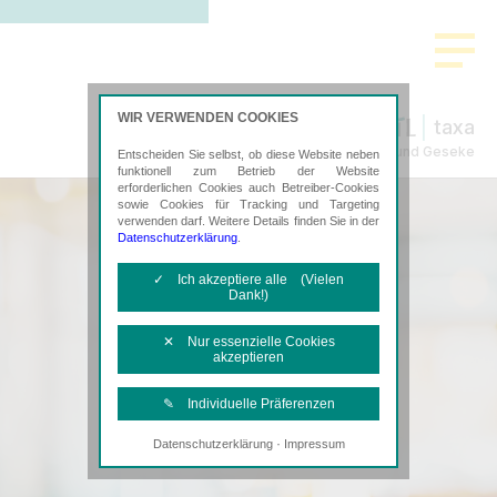
WIR VERWENDEN COOKIES
taxa
Steuerberatung in Lippstadt und Geseke
Entscheiden Sie selbst, ob diese Website neben
funktionell zum Betrieb der Website
erforderlichen Cookies auch Betreiber-Cookies
sowie Cookies für Tracking und Targeting
verwenden darf. Weitere Details finden Sie in der
Datenschutzerklärung
.
✓ Ich akzeptiere alle (Vielen
Dank!)
✕ Nur essenzielle Cookies
akzeptieren
✎ Individuelle Präferenzen
·
Datenschutzerklärung
Impressum
Notwendige Cookies
Diese Cookies sind erforderlich, um die
grundlegende Funktionalität der Website