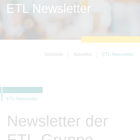
zu sichern.
ETL Newsletter
Tracking- und Targeting-Cookies
Diese Cookies sind erforderlich, um
unsere Website auf Ihre Bedürfnisse hin
zu optimieren. Hierzu gehört eine
bedarfsgerechte Gestaltung und
fortlaufende Verbesserung unseres
Angebotes einschließlich der
Verknüpfung zu Social-Media-
Angeboten von z.B. Facebook und
Startseite
Aktuelles
ETL-Newsletter
LinkedIn.
Betreibercookies
Diese Cookies sind erforderlich, um z.B.
Google Maps zu nutzen oder
eingebettete Videos abspielen zu
können.
ETL-Newsletter
Newsletter der
ETL-Gruppe