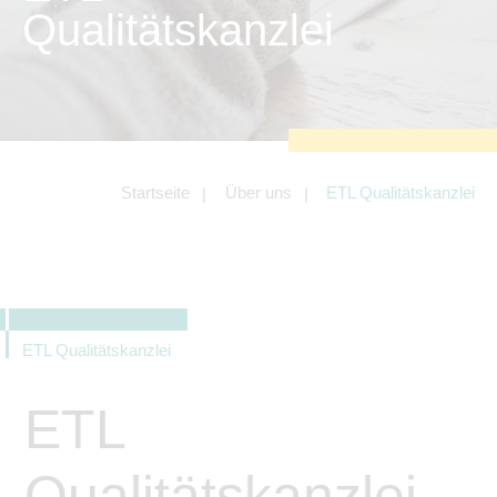
zu sichern.
Qualitätskanzlei
Tracking- und Targeting-Cookies
Diese Cookies sind erforderlich, um
unsere Website auf Ihre Bedürfnisse hin
zu optimieren. Hierzu gehört eine
bedarfsgerechte Gestaltung und
fortlaufende Verbesserung unseres
Angebotes einschließlich der
Verknüpfung zu Social-Media-
Angeboten von z.B. Facebook und
Startseite
Über uns
ETL Qualitätskanzlei
LinkedIn.
Betreibercookies
Diese Cookies sind erforderlich, um z.B.
Google Maps zu nutzen oder
eingebettete Videos abspielen zu
können.
ETL Qualitätskanzlei
ETL
Qualitätskanzlei