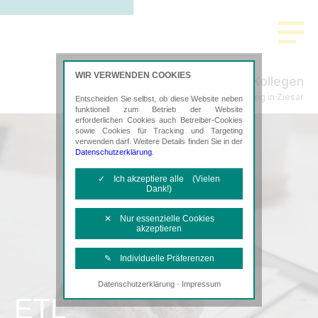
WIR VERWENDEN COOKIES
Szibalski & Kollegen
Steuerberatung in Ziesar
Entscheiden Sie selbst, ob diese Website neben
funktionell zum Betrieb der Website
erforderlichen Cookies auch Betreiber-Cookies
sowie Cookies für Tracking und Targeting
verwenden darf. Weitere Details finden Sie in der
Datenschutzerklärung
.
✓ Ich akzeptiere alle (Vielen
Dank!)
✕ Nur essenzielle Cookies
akzeptieren
✎ Individuelle Präferenzen
·
Datenschutzerklärung
Impressum
Notwendige Cookies
ETL
Diese Cookies sind erforderlich, um die
grundlegende Funktionalität der Website