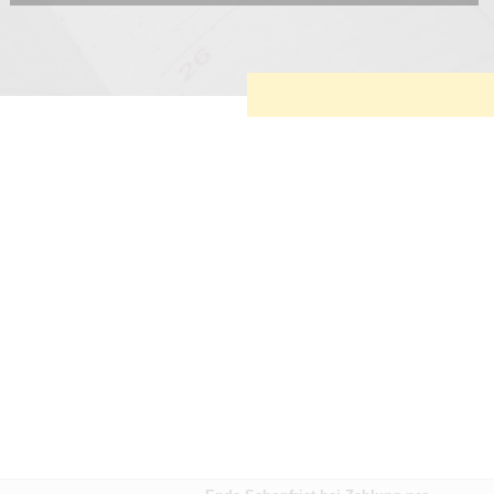
Diese Cookies sind erforderlich, um die grundlegende
Funktionalität der Website zu sichern.
Tracking- und Targeting-Cookies
Diese Cookies sind erforderlich, um unsere Website auf Ihre
Bedürfnisse hin zu optimieren. Hierzu gehört eine
bedarfsgerechte Gestaltung und fortlaufende Verbesserung
unseres Angebotes einschließlich der Verknüpfung zu
Social-Media-Angeboten von z.B. Facebook und LinkedIn.
Betreibercookies
Diese Cookies sind erforderlich, um z.B. Google Maps zu
nutzen oder eingebettete Videos abspielen zu können.