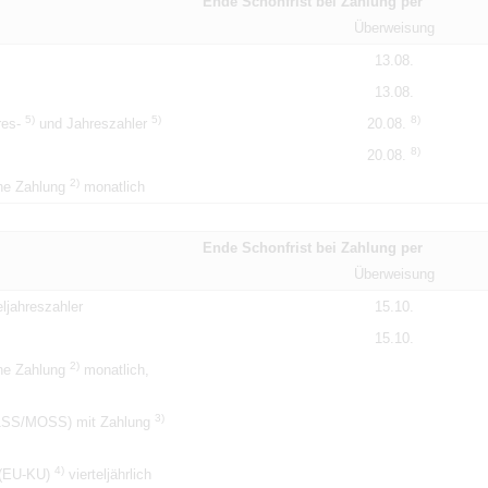
Ende Schonfrist bei Zahlung per
Überweisung
13.08.
13.08.
5)
5)
8)
hres-
und Jahreszahler
20.08.
8)
20.08.
2)
ne Zahlung
monatlich
Ende Schonfrist bei Zahlung per
Überweisung
ljahreszahler
15.10.
15.10.
2)
ne Zahlung
monatlich,
3)
M1SS/MOSS) mit Zahlung
4)
 (EU-KU)
vierteljährlich