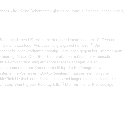
ahlt wird. Keine Schonfristen gibt es bei Voraus- / Abschlusszahlungen,
Bei monatlichen USt-VA ist hierfür unter Umständen am 10. Februar
2)
auf die Umsatzsteuer-Vorauszahlung angerechnet wird.
Die
sgeschäfte oder bestimmte sonstige Leistungen gegenüber Unternehmern
strierung für das One-Stop-Shop-Verfahren, müssen elektronische
auf elektronischem Weg erbrachte Dienstleistungen, die an
atzsteuer ist zum Steuertermin fällig. Die Erklärungs- bzw.
inunternehmer-Verfahren (EU-KU-Regelung), müssen elektronische
chließlich Deutschland). Diese Umsatzmeldungen dienen lediglich der
5)
amstag, Sonntag oder Feiertag fällt.
Die Termine für Kleinbeträge