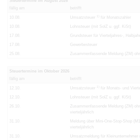
Steuertermine im August 2026
fällig am
betrifft
1)
10.08.
Umsatzsteuer
für Monatszahler
10.08.
Lohnsteuer (mit SolZ u. ggf. KiSt)
17.08.
Grundsteuer für Vierteljahres-, Halbja
17.08.
Gewerbesteuer
25.08.
Zusammenfassende Meldung (ZM) oh
Steuertermine im Oktober 2026
fällig am
betrifft
1)
12.10.
Umsatzsteuer
für Monats- und Vierte
12.10.
Lohnsteuer (mit SolZ u. ggf. KiSt)
26.10.
Zusammenfassende Meldung (ZM) oh
vierteljährlich
31.10.
Meldung über Mini-One-Stop-Shop (
vierteljährlich
31.10.
Umsatzmeldung für Kleinunternehmer