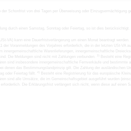
der Schonfrist von drei Tagen per Überweisung oder Einzugsermächtigung gez
hlung durch einen Samstag, Sonntag oder Feiertag, so ist dies berücksichtigt.
USt-VA) kann eine Dauerfristverlängerung um einen Monat beantragt werden. 
1 der Voranmeldungen des Vorjahres erforderlich, die in der letzten USt-VA 
m innergemeinschaftliche Warenlieferungen, innergemeinschaftliche Dreieck
3)
ind. Die Meldungen sind nicht mit Zahlungen verbunden.
Besteht eine Regi
klären sind insbesondere innergemeinschaftliche Fernverkäufe und bestimmte 
ei denen das Bestimmungslandprinzip gilt. Die Zahlung der ausländischen Ums
4)
g oder Feiertag fällt.
Besteht eine Registrierung für das europäische Kle
klären sind alle Umsätze, die im Gemeinschaftsgebiet ausgeführt wurden (eins
forderlich. Die Erklärungsfrist verlängert sich nicht, wenn diese auf einen S