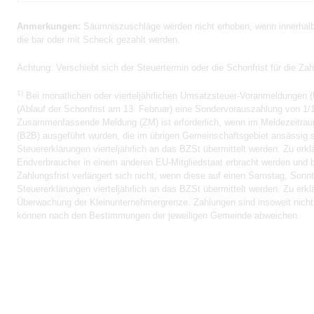
Anmerkungen:
Säumniszuschläge werden nicht erhoben, wenn innerhalb 
die bar oder mit Scheck gezahlt werden.
Achtung:
Verschiebt sich der Steuertermin oder die Schonfrist für die Za
1)
Bei monatlichen oder vierteljährlichen Umsatzsteuer-Voranmeldungen (
(Ablauf der Schonfrist am 13. Februar) eine Sondervorauszahlung von 1/1
Zusammenfassende Meldung (ZM) ist erforderlich, wenn im Meldezeitrau
(B2B) ausgeführt wurden, die im übrigen Gemeinschaftsgebiet ansässig s
Steuererklärungen vierteljährlich an das BZSt übermittelt werden. Zu er
Endverbraucher in einem anderen EU-Mitgliedstaat erbracht werden und b
Zahlungsfrist verlängert sich nicht, wenn diese auf einen Samstag, Sonnta
Steuererklärungen vierteljährlich an das BZSt übermittelt werden. Zu er
Überwachung der Kleinunternehmergrenze. Zahlungen sind insoweit nicht er
können nach den Bestimmungen der jeweiligen Gemeinde abweichen.