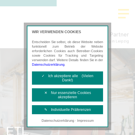
WIR VERWENDEN COOKIES
Schmidt & Partner
Steuerberatung in Leipzig
Entscheiden Sie selbst, ob diese Website neben
funktionell zum Betrieb der Website
erforderlichen Cookies auch Betreiber-Cookies
sowie Cookies für Tracking und Targeting
verwenden darf. Weitere Details finden Sie in der
Datenschutzerklärung
.
✓ Ich akzeptiere alle (Vielen
Dank!)
✕ Nur essenzielle Cookies
akzeptieren
✎ Individuelle Präferenzen
·
Datenschutzerklärung
Impressum
Notwendige Cookies
ETL
Diese Cookies sind erforderlich, um die
grundlegende Funktionalität der Website