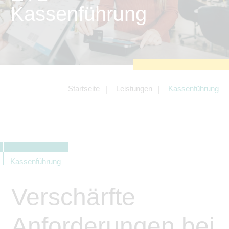
zu sichern.
Kassenführung
Tracking- und Targeting-Cookies
Diese Cookies sind erforderlich, um
unsere Website auf Ihre Bedürfnisse hin
zu optimieren. Hierzu gehört eine
bedarfsgerechte Gestaltung und
fortlaufende Verbesserung unseres
Angebotes einschließlich der
Verknüpfung zu Social-Media-
Angeboten von z.B. Facebook und
Startseite
Leistungen
Kassenführung
LinkedIn.
Betreibercookies
Diese Cookies sind erforderlich, um z.B.
Google Maps zu nutzen oder
eingebettete Videos abspielen zu
können.
Kassenführung
Verschärfte
Anforderungen bei