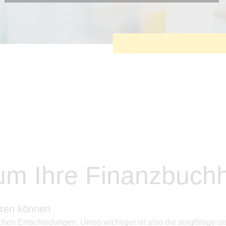
Diese Cookies sind erforderlich, um die grundlegende
Funktionalität der Website zu sichern.
Tracking- und Targeting-Cookies
Diese Cookies sind erforderlich, um unsere Website auf Ihre
Bedürfnisse hin zu optimieren. Hierzu gehört eine
bedarfsgerechte Gestaltung und fortlaufende Verbesserung
unseres Angebotes einschließlich der Verknüpfung zu
Social-Media-Angeboten von z.B. Facebook und LinkedIn.
Betreibercookies
Diese Cookies sind erforderlich, um z.B. Google Maps zu
nutzen oder eingebettete Videos abspielen zu können.
m Ihre Finanzbuchh
eren können
hen Entscheidungen. Umso wichtiger ist also die sorgfältige un