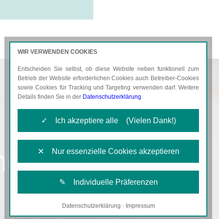
WIR VERWENDEN COOKIES
Entscheiden Sie selbst, ob diese Website neben funktionell zum
AKTUELLES
KARRIERE
Betrieb der Website erforderlichen Cookies auch Betreiber-Cookies
sowie Cookies für Tracking und Targeting verwenden darf. Weitere
Details finden Sie in der
Datenschutzerklärung
.
✓ Ich akzeptiere alle (Vielen Dank!)
ng
✕ Nur essenzielle Cookies akzeptieren
✎ Individuelle Präferenzen
Datenschutzerklärung
·
Impressum
Notwendige Cookies