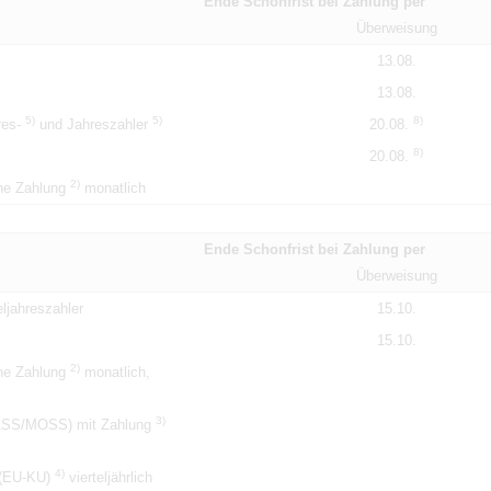
Ende Schonfrist bei Zahlung per
Überweisung
13.08.
13.08.
5)
5)
8)
hres-
und Jahreszahler
20.08.
8)
20.08.
2)
ne Zahlung
monatlich
Ende Schonfrist bei Zahlung per
Überweisung
ljahreszahler
15.10.
15.10.
2)
ne Zahlung
monatlich,
3)
M1SS/MOSS) mit Zahlung
4)
 (EU-KU)
vierteljährlich