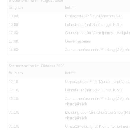
Steuertermine im August 2026
fällig am
betrifft
1)
10.08.
Umsatzsteuer
für Monatszahler
10.08.
Lohnsteuer (mit SolZ u. ggf. KiSt)
17.08.
Grundsteuer für Vierteljahres-, Halbja
17.08.
Gewerbesteuer
25.08.
Zusammenfassende Meldung (ZM) oh
Steuertermine im Oktober 2026
fällig am
betrifft
1)
12.10.
Umsatzsteuer
für Monats- und Vierte
12.10.
Lohnsteuer (mit SolZ u. ggf. KiSt)
26.10.
Zusammenfassende Meldung (ZM) oh
vierteljährlich
31.10.
Meldung über Mini-One-Stop-Shop (
vierteljährlich
31.10.
Umsatzmeldung für Kleinunternehmer