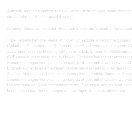
Anmerkungen:
Säumniszuschläge werden nicht erhoben, wenn innerhalb 
die bar oder mit Scheck gezahlt werden.
Achtung:
Verschiebt sich der Steuertermin oder die Schonfrist für die Za
1)
Bei monatlichen oder vierteljährlichen Umsatzsteuer-Voranmeldungen (
(Ablauf der Schonfrist am 13. Februar) eine Sondervorauszahlung von 1/1
Zusammenfassende Meldung (ZM) ist erforderlich, wenn im Meldezeitrau
(B2B) ausgeführt wurden, die im übrigen Gemeinschaftsgebiet ansässig s
Steuererklärungen vierteljährlich an das BZSt übermittelt werden. Zu er
Endverbraucher in einem anderen EU-Mitgliedstaat erbracht werden und b
Zahlungsfrist verlängert sich nicht, wenn diese auf einen Samstag, Sonnta
Steuererklärungen vierteljährlich an das BZSt übermittelt werden. Zu er
Überwachung der Kleinunternehmergrenze. Zahlungen sind insoweit nicht er
können nach den Bestimmungen der jeweiligen Gemeinde abweichen.