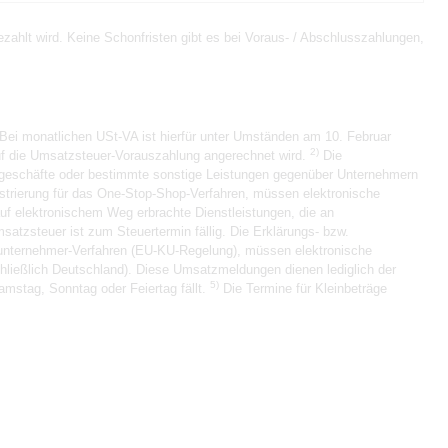
ahlt wird. Keine Schonfristen gibt es bei Voraus- / Abschlusszahlungen,
Bei monatlichen USt-VA ist hierfür unter Umständen am 10. Februar
2)
auf die Umsatzsteuer-Vorauszahlung angerechnet wird.
Die
sgeschäfte oder bestimmte sonstige Leistungen gegenüber Unternehmern
strierung für das One-Stop-Shop-Verfahren, müssen elektronische
auf elektronischem Weg erbrachte Dienstleistungen, die an
atzsteuer ist zum Steuertermin fällig. Die Erklärungs- bzw.
inunternehmer-Verfahren (EU-KU-Regelung), müssen elektronische
chließlich Deutschland). Diese Umsatzmeldungen dienen lediglich der
5)
amstag, Sonntag oder Feiertag fällt.
Die Termine für Kleinbeträge