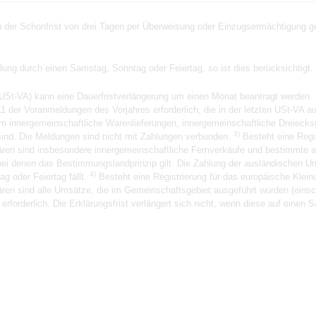
der Schonfrist von drei Tagen per Überweisung oder Einzugsermächtigung gez
hlung durch einen Samstag, Sonntag oder Feiertag, so ist dies berücksichtigt.
USt-VA) kann eine Dauerfristverlängerung um einen Monat beantragt werden. 
1 der Voranmeldungen des Vorjahres erforderlich, die in der letzten USt-VA 
m innergemeinschaftliche Warenlieferungen, innergemeinschaftliche Dreieck
3)
ind. Die Meldungen sind nicht mit Zahlungen verbunden.
Besteht eine Regi
klären sind insbesondere innergemeinschaftliche Fernverkäufe und bestimmte 
ei denen das Bestimmungslandprinzip gilt. Die Zahlung der ausländischen Ums
4)
g oder Feiertag fällt.
Besteht eine Registrierung für das europäische Kle
klären sind alle Umsätze, die im Gemeinschaftsgebiet ausgeführt wurden (eins
forderlich. Die Erklärungsfrist verlängert sich nicht, wenn diese auf einen S