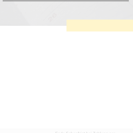
Diese Cookies sind erforderlich, um die grundlegende
Funktionalität der Website zu sichern.
Tracking- und Targeting-Cookies
Diese Cookies sind erforderlich, um unsere Website auf Ihre
Bedürfnisse hin zu optimieren. Hierzu gehört eine
bedarfsgerechte Gestaltung und fortlaufende Verbesserung
unseres Angebotes einschließlich der Verknüpfung zu
Social-Media-Angeboten von z.B. Facebook und LinkedIn.
Betreibercookies
Diese Cookies sind erforderlich, um z.B. Google Maps zu
nutzen oder eingebettete Videos abspielen zu können.