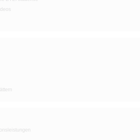
ideos
B
ättern
ionsleistungen