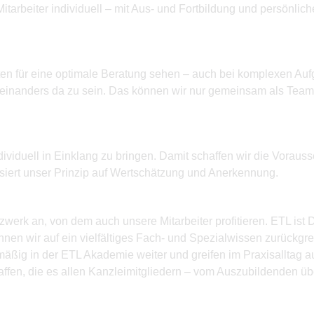
Mitarbeiter individuell – mit Aus- und Fortbildung und persönl
en für eine optimale Beratung sehen – auch bei komplexen Auf
teinanders da zu sein. Das können wir nur gemeinsam als Team er
viduell in Einklang zu bringen. Damit schaffen wir die Vorausset
siert unser Prinzip auf Wertschätzung und Anerkennung.
zwerk an, von dem auch unsere Mitarbeiter profitieren. ETL is
önnen wir auf ein vielfältiges Fach- und Spezialwissen zurückg
lmäßig in der ETL Akademie weiter und greifen im Praxisalltag au
fen, die es allen Kanzleimitgliedern – vom Auszubildenden übe