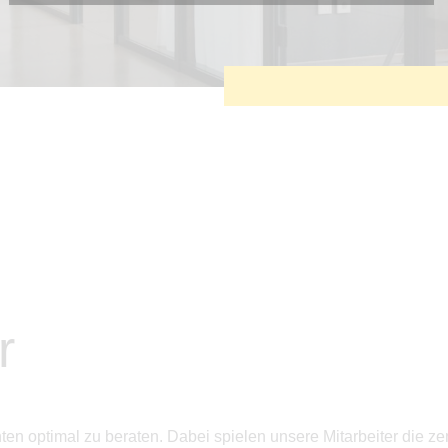
Diese Cookies sind erforderlich, um die grundlegende
Funktionalität der Website zu sichern.
Tracking- und Targeting-Cookies
Diese Cookies sind erforderlich, um unsere Website auf Ihre
Bedürfnisse hin zu optimieren. Hierzu gehört eine
bedarfsgerechte Gestaltung und fortlaufende Verbesserung
unseres Angebotes einschließlich der Verknüpfung zu
Social-Media-Angeboten von z.B. Facebook und LinkedIn.
Betreibercookies
Diese Cookies sind erforderlich, um z.B. Google Maps zu
nutzen oder eingebettete Videos abspielen zu können.
r
en optimal zu beraten. Dabei spielen unsere Mitarbeiter die zen