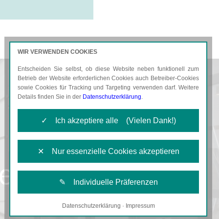
WIR VERWENDEN COOKIES
Entscheiden Sie selbst, ob diese Website neben funktionell zum
AKTUELLES
KARRIERE
Betrieb der Website erforderlichen Cookies auch Betreiber-Cookies
sowie Cookies für Tracking und Targeting verwenden darf. Weitere
Details finden Sie in der
Datenschutzerklärung
.
✓ Ich akzeptiere alle (Vielen Dank!)
✕ Nur essenzielle Cookies akzeptieren
er
✎ Individuelle Präferenzen
Datenschutzerklärung
·
Impressum
Notwendige Cookies