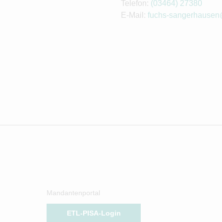
Telefon:
(03464) 27380
E-Mail:
fuchs-sangerhausen
Mandantenportal
ETL-PISA-Login