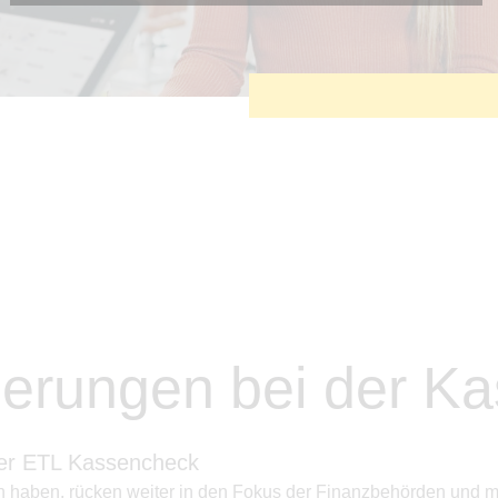
Diese Cookies sind erforderlich, um die grundlegende
Funktionalität der Website zu sichern.
Tracking- und Targeting-Cookies
Diese Cookies sind erforderlich, um unsere Website auf Ihre
Bedürfnisse hin zu optimieren. Hierzu gehört eine
bedarfsgerechte Gestaltung und fortlaufende Verbesserung
unseres Angebotes einschließlich der Verknüpfung zu
Social-Media-Angeboten von z.B. Facebook und LinkedIn.
Betreibercookies
Diese Cookies sind erforderlich, um z.B. Google Maps zu
nutzen oder eingebettete Videos abspielen zu können.
derungen bei der K
Der ETL Kassencheck
n haben, rücken weiter in den Fokus der Finanzbehörden und 