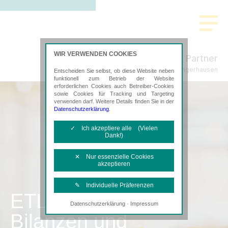
WIR VERWENDEN COOKIES
Fuchs & Partner
Steuerberatung in Sangerhausen
Entscheiden Sie selbst, ob diese Website neben
funktionell zum Betrieb der Website
erforderlichen Cookies auch Betreiber-Cookies
sowie Cookies für Tracking und Targeting
verwenden darf. Weitere Details finden Sie in der
Datenschutzerklärung
.
✓ Ich akzeptiere alle (Vielen
Dank!)
✕ Nur essenzielle Cookies
akzeptieren
✎ Individuelle Präferenzen
ETL
·
Datenschutzerklärung
Impressum
Notwendige Cookies
Bilanzen und
Diese Cookies sind erforderlich, um die
grundlegende Funktionalität der Website