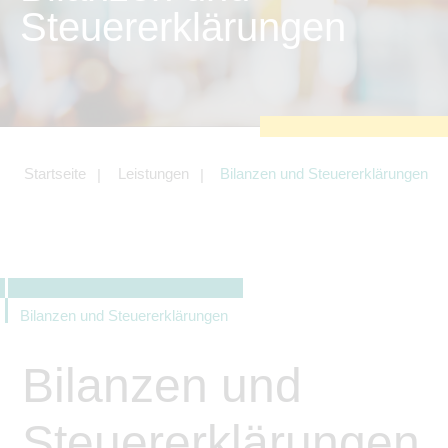
zu sichern.
Steuererklärungen
Tracking- und Targeting-Cookies
Diese Cookies sind erforderlich, um
unsere Website auf Ihre Bedürfnisse hin
zu optimieren. Hierzu gehört eine
bedarfsgerechte Gestaltung und
fortlaufende Verbesserung unseres
Angebotes einschließlich der
Verknüpfung zu Social-Media-
Angeboten von z.B. Facebook und
Startseite
Leistungen
Bilanzen und Steuererklärungen
LinkedIn.
Betreibercookies
Diese Cookies sind erforderlich, um z.B.
Google Maps zu nutzen oder
eingebettete Videos abspielen zu
können.
Bilanzen und Steuererklärungen
Bilanzen und
Steuererklärungen