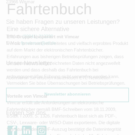
23966 Wismar
zu sichern.
Fahrtenbuch
Tracking- und Targeting-Cookies
Diese Cookies sind erforderlich, um
Sie haben Fragen zu unseren Leistungen?
Vimcar
unsere Website auf Ihre Bedürfnisse hin
Eine sichere Alternative
zu optimieren. Hierzu gehört eine
bedarfsgerechte Gestaltung und
digitales Fahrtenbuch
Telefon:
(03841) 213330
ETL-Gruppe kooperiert mit Vimcar
fortlaufende Verbesserung unseres
Angebotes einschließlich der
E-Mail:
fp-wismar@etl.de
Vimcar ist ein weit verbreitetes und vielfach erprobtes Produkt
Verknüpfung zu Social-Media-
auf dem Markt der elektronischen Fahrtenbücher.
Angeboten von z.B. Facebook und
LinkedIn.
Erfahrungen aus bisherigen Betriebsprüfungen zeigen, dass
Unser Newsletter
die automatisch aufgezeichneten Daten nicht angezweifelt
Betreibercookies
werden und dass deshalb das Fahrtenbuch bei
Diese Cookies sind erforderlich, um z.B.
Google Maps zu nutzen oder
ordnungsgemäßer Führung nicht verworfen werden kann.
Abonnieren Sie unseren kostenlosen ETL-Newsletter.
eingebettete Videos abspielen zu
Vermeiden Sie böse Überraschungen bei Betriebsprüfungen.
können.
Newsletter abonnieren
Vorteile von Vimcar
Vimcar erfüllt alle Anforderungen an elektronische
Fahrtenbücher gemäß BMF-Schreiben vom 18.11.2009,
Folgen Sie uns
BStBl. I 2009, S. 1326. Fahrtenbuch lässt sich als PDF-,
CSV-, Lexware- oder WISO-Datei exportieren. Die digitale
Signatur auf dem PDF-Auszug bestätigt die Datenintegrität