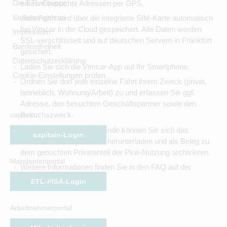
Die ETL-Gruppe
erkennt besuchte Adressen per GPS.
Stellenangebote
Jede Fahrt wird über die integrierte SIM-Karte automatisch
bei Vimcar in der Cloud gespeichert. Alle Daten werden
Impressum
SSL-verschlüsselt und auf deutschen Servern in Frankfurt
Barrierefreiheit
gesichert.
Datenschutzerklärung
Laden Sie sich die Vimcar-App auf Ihr Smartphone.
Cookie-Einstellungen prüfen
Ordnen Sie dort jede einzelne Fahrt ihrem Zweck (privat,
betrieblich, Wohnung/Arbeit) zu und erfassen Sie ggf.
Adresse, den besuchten Geschäftspartner sowie den
capitain
Besuchszweck.
Am Monats- bzw. Jahresende können Sie sich das
capitain-Login
Fahrtenbuch als pdf-Datei herunterladen und als Beleg zu
dem gebuchten Privatanteil der Pkw-Nutzung archivieren.
Mandantenportal
Weitere Informationen finden Sie in den FAQ auf der
Internetseite von Vimcar.
ETL-PISA-Login
Arbeitnehmerportal