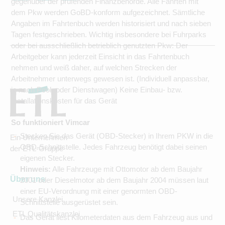
gegenüber der prüfenden Finanzbehörde. Alle Fahrten mit
dem Pkw werden GoBD-konform aufgezeichnet. Sämtliche
Angaben im Fahrtenbuch werden historisiert und nach sieben
Tagen festgeschrieben. Wichtig insbesondere bei Fuhrparks
oder bei ausschließlich betrieblich genutzten Pkw: Der
Arbeitgeber kann jederzeit Einsicht in das Fahrtenbuch
nehmen und weiß daher, auf welchen Strecken der
Arbeitnehmer unterwegs gewesen ist. (Individuell anpassbar,
je nach Pool- oder Dienstwagen) Keine Einbau- bzw.
Installationskosten für das Gerät
So funktioniert Vimcar
Stecken Sie das Gerät (OBD-Stecker) in Ihrem PKW in die
Ein Unternehmen
OBD-Schnittstelle. Jedes Fahrzeug benötigt dabei seinen
der ETL-Gruppe
eigenen Stecker.
Hinweis:
Alle Fahrzeuge mit Ottomotor ab dem Baujahr
Über uns
2001 oder Dieselmotor ab dem Baujahr 2004 müssen laut
einer EU-Verordnung mit einer genormten OBD-
Unsere Kanzlei
Schnittstelle ausgerüstet sein.
ETL Qualitätskanzlei
Das Gerät liest Kilometerdaten aus dem Fahrzeug aus und