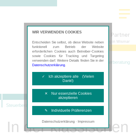
WIR VERWENDEN COOKIES
Freund & Partner
Steuerberatung in Wismar
Entscheiden Sie selbst, ob diese Website neben
funktionell zum Betrieb der Website
erforderlichen Cookies auch Betreiber-Cookies
sowie Cookies für Tracking und Targeting
verwenden darf. Weitere Details finden Sie in der
Startseite
Leistungen
Steuerberatung
Datenschutzerklärung
.
✓ Ich akzeptiere alle (Vielen
Dank!)
✕ Nur essenzielle Cookies
akzeptieren
Steuerberatung
✎ Individuelle Präferenzen
In der klassischen
·
Datenschutzerklärung
Impressum
Notwendige Cookies
Diese Cookies sind erforderlich, um die
grundlegende Funktionalität der Website