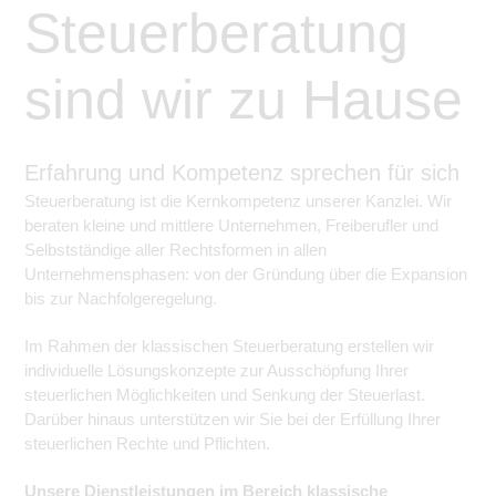
zu sichern.
Steuerberatung
Tracking- und Targeting-Cookies
Diese Cookies sind erforderlich, um
sind wir zu Hause
ETL
unsere Website auf Ihre Bedürfnisse hin
zu optimieren. Hierzu gehört eine
bedarfsgerechte Gestaltung und
Steuerberatung
fortlaufende Verbesserung unseres
Angebotes einschließlich der
Erfahrung und Kompetenz sprechen für sich
Verknüpfung zu Social-Media-
Angeboten von z.B. Facebook und
Steuerberatung ist die Kernkompetenz unserer Kanzlei. Wir
LinkedIn.
beraten kleine und mittlere Unternehmen, Freiberufler und
Betreibercookies
Selbstständige aller Rechtsformen in allen
Diese Cookies sind erforderlich, um z.B.
Unternehmensphasen: von der Gründung über die Expansion
Google Maps zu nutzen oder
eingebettete Videos abspielen zu
bis zur Nachfolgeregelung.
können.
Im Rahmen der klassischen Steuerberatung erstellen wir
individuelle Lösungskonzepte zur Ausschöpfung Ihrer
steuerlichen Möglichkeiten und Senkung der Steuerlast.
Darüber hinaus unterstützen wir Sie bei der Erfüllung Ihrer
steuerlichen Rechte und Pflichten.
Unsere Dienstleistungen im Bereich klassische