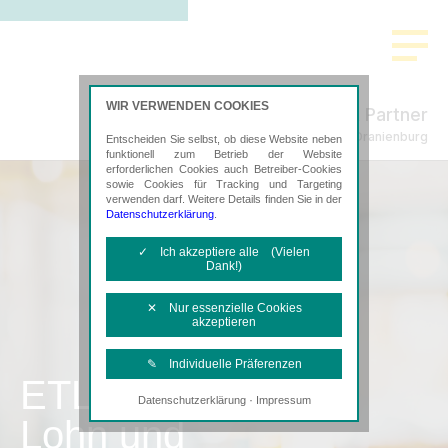
WIR VERWENDEN COOKIES
Freund & Partner
Steuerberatung in Oranienburg
Entscheiden Sie selbst, ob diese Website neben
funktionell zum Betrieb der Website
erforderlichen Cookies auch Betreiber-Cookies
sowie Cookies für Tracking und Targeting
verwenden darf. Weitere Details finden Sie in der
Datenschutzerklärung
.
✓ Ich akzeptiere alle (Vielen
Dank!)
✕ Nur essenzielle Cookies
akzeptieren
✎ Individuelle Präferenzen
ETL
·
Datenschutzerklärung
Impressum
Notwendige Cookies
Lohn und
Diese Cookies sind erforderlich, um die
grundlegende Funktionalität der Website