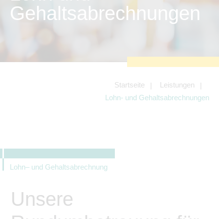
zu sichern.
Gehaltsabrechnungen
Tracking- und Targeting-Cookies
Diese Cookies sind erforderlich, um
unsere Website auf Ihre Bedürfnisse hin
zu optimieren. Hierzu gehört eine
bedarfsgerechte Gestaltung und
fortlaufende Verbesserung unseres
Angebotes einschließlich der
Verknüpfung zu Social-Media-
Angeboten von z.B. Facebook und
Startseite
Leistungen
LinkedIn.
Lohn- und Gehaltsabrechnungen
Betreibercookies
Diese Cookies sind erforderlich, um z.B.
Google Maps zu nutzen oder
eingebettete Videos abspielen zu
können.
Lohn– und Gehaltsabrechnung
Unsere