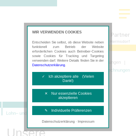
WIR VERWENDEN COOKIES
Freund & Partner
Steuerberatung in Hermsdorf
Entscheiden Sie selbst, ob diese Website neben
funktionell zum Betrieb der Website
erforderlichen Cookies auch Betreiber-Cookies
sowie Cookies für Tracking und Targeting
verwenden darf. Weitere Details finden Sie in der
Startseite
Leistungen
Datenschutzerklärung
.
Lohn- und Gehaltsabrechnungen
✓ Ich akzeptiere alle (Vielen
Dank!)
✕ Nur essenzielle Cookies
akzeptieren
✎ Individuelle Präferenzen
Lohn– und Gehaltsabrechnung
·
Datenschutzerklärung
Impressum
Notwendige Cookies
Unsere
Diese Cookies sind erforderlich, um die
grundlegende Funktionalität der Website