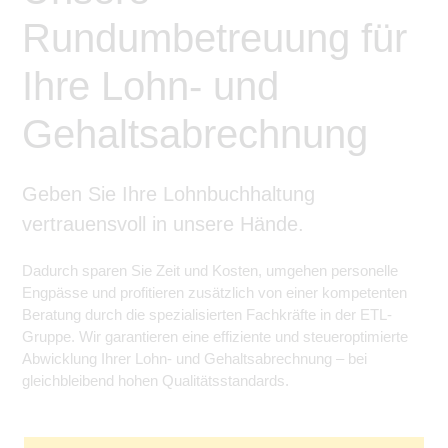
zu sichern.
Rundumbetreuung für
ETL
Tracking- und Targeting-Cookies
Diese Cookies sind erforderlich, um
Lohn und
Ihre Lohn- und
unsere Website auf Ihre Bedürfnisse hin
zu optimieren. Hierzu gehört eine
bedarfsgerechte Gestaltung und
Gehaltsabrechnungen
Gehaltsabrechnung
fortlaufende Verbesserung unseres
Angebotes einschließlich der
Verknüpfung zu Social-Media-
Angeboten von z.B. Facebook und
LinkedIn.
Geben Sie Ihre Lohnbuchhaltung
Betreibercookies
vertrauensvoll in unsere Hände.
Diese Cookies sind erforderlich, um z.B.
Google Maps zu nutzen oder
eingebettete Videos abspielen zu
Dadurch sparen Sie Zeit und Kosten, umgehen personelle
können.
Engpässe und profitieren zusätzlich von einer kompetenten
Beratung durch die spezialisierten Fachkräfte in der ETL-
Gruppe. Wir garantieren eine effiziente und steueroptimierte
Abwicklung Ihrer Lohn- und Gehaltsabrechnung – bei
gleichbleibend hohen Qualitätsstandards.