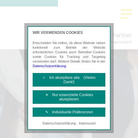
WIR VERWENDEN COOKIES
Freund & Partner
Steuerberatung in Hermsdorf
Entscheiden Sie selbst, ob diese Website neben
funktionell zum Betrieb der Website
erforderlichen Cookies auch Betreiber-Cookies
sowie Cookies für Tracking und Targeting
verwenden darf. Weitere Details finden Sie in der
Datenschutzerklärung
.
✓ Ich akzeptiere alle (Vielen
Dank!)
✕ Nur essenzielle Cookies
akzeptieren
✎ Individuelle Präferenzen
·
Datenschutzerklärung
Impressum
Notwendige Cookies
Diese Cookies sind erforderlich, um die
grundlegende Funktionalität der Website