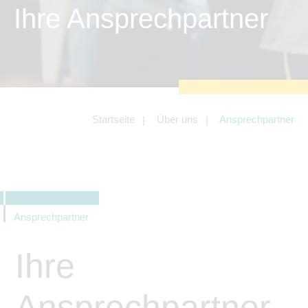
zu sichern.
Ihre Ansprechpartner
Tracking- und Targeting-Cookies
Diese Cookies sind erforderlich, um
unsere Website auf Ihre Bedürfnisse hin
zu optimieren. Hierzu gehört eine
bedarfsgerechte Gestaltung und
fortlaufende Verbesserung unseres
Angebotes einschließlich der
Verknüpfung zu Social-Media-
Angeboten von z.B. Facebook und
Startseite
Über uns
Ansprechpartner
LinkedIn.
Betreibercookies
Diese Cookies sind erforderlich, um z.B.
Google Maps zu nutzen oder
eingebettete Videos abspielen zu
können.
Ansprechpartner
Ihre
Ansprechpartner