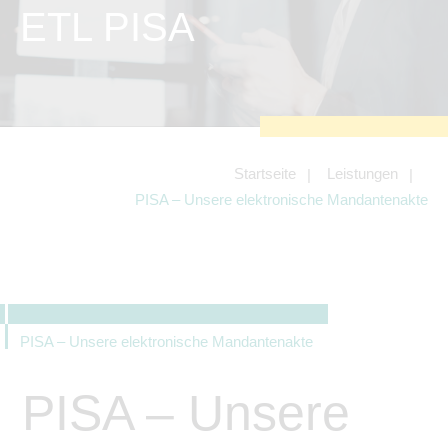
zu sichern.
ETL PISA
Tracking- und Targeting-Cookies
Diese Cookies sind erforderlich, um
unsere Website auf Ihre Bedürfnisse hin
zu optimieren. Hierzu gehört eine
bedarfsgerechte Gestaltung und
fortlaufende Verbesserung unseres
Angebotes einschließlich der
Verknüpfung zu Social-Media-
Angeboten von z.B. Facebook und
Startseite
Leistungen
LinkedIn.
PISA – Unsere elektronische Mandantenakte
Betreibercookies
Diese Cookies sind erforderlich, um z.B.
Google Maps zu nutzen oder
eingebettete Videos abspielen zu
können.
PISA – Unsere elektronische Mandantenakte
PISA – Unsere