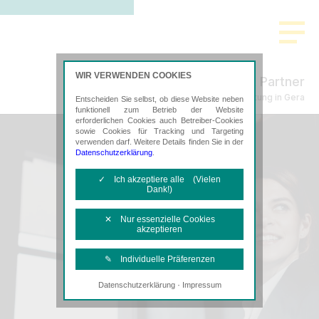
WIR VERWENDEN COOKIES
Freund & Partner
Steuerberatung in Gera
Entscheiden Sie selbst, ob diese Website neben
funktionell zum Betrieb der Website
erforderlichen Cookies auch Betreiber-Cookies
sowie Cookies für Tracking und Targeting
verwenden darf. Weitere Details finden Sie in der
Datenschutzerklärung
.
✓ Ich akzeptiere alle (Vielen
Dank!)
✕ Nur essenzielle Cookies
akzeptieren
✎ Individuelle Präferenzen
·
Datenschutzerklärung
Impressum
Notwendige Cookies
Diese Cookies sind erforderlich, um die
grundlegende Funktionalität der Website