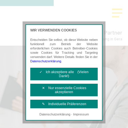
WIR VERWENDEN COOKIES
Freund & Partner
Steuerberatung in Gera
Entscheiden Sie selbst, ob diese Website neben
funktionell zum Betrieb der Website
erforderlichen Cookies auch Betreiber-Cookies
sowie Cookies für Tracking und Targeting
verwenden darf. Weitere Details finden Sie in der
Datenschutzerklärung
.
✓ Ich akzeptiere alle (Vielen
Dank!)
✕ Nur essenzielle Cookies
akzeptieren
✎ Individuelle Präferenzen
·
Datenschutzerklärung
Impressum
Notwendige Cookies
Diese Cookies sind erforderlich, um die
grundlegende Funktionalität der Website