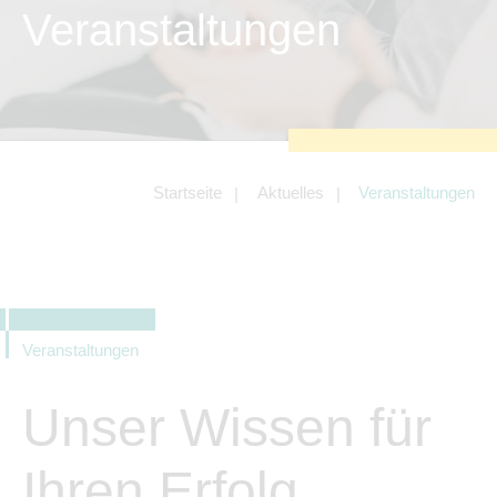
zu sichern.
Veranstaltungen
Tracking- und Targeting-Cookies
Diese Cookies sind erforderlich, um
unsere Website auf Ihre Bedürfnisse hin
zu optimieren. Hierzu gehört eine
bedarfsgerechte Gestaltung und
fortlaufende Verbesserung unseres
Angebotes einschließlich der
Verknüpfung zu Social-Media-
Angeboten von z.B. Facebook und
Startseite
Aktuelles
Veranstaltungen
LinkedIn.
Betreibercookies
Diese Cookies sind erforderlich, um z.B.
Google Maps zu nutzen oder
eingebettete Videos abspielen zu
können.
Veranstaltungen
Unser Wissen für
Ihren Erfolg