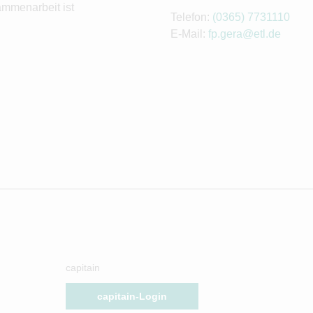
ammenarbeit ist
Telefon:
(0365) 7731110
E-Mail:
fp.gera@etl.de
capitain
capitain-Login