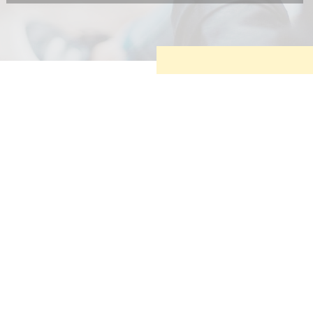
Diese Cookies sind erforderlich, um die grundlegende
Funktionalität der Website zu sichern.
Tracking- und Targeting-Cookies
Diese Cookies sind erforderlich, um unsere Website auf Ihre
Bedürfnisse hin zu optimieren. Hierzu gehört eine
bedarfsgerechte Gestaltung und fortlaufende Verbesserung
unseres Angebotes einschließlich der Verknüpfung zu
Social-Media-Angeboten von z.B. Facebook und LinkedIn.
Betreibercookies
Diese Cookies sind erforderlich, um z.B. Google Maps zu
nutzen oder eingebettete Videos abspielen zu können.