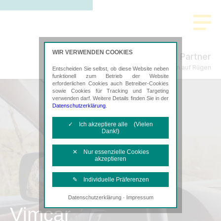
WIR VERWENDEN COOKIES
Freund & Partner
Steuerberatung in Bergen auf Rügen
Entscheiden Sie selbst, ob diese Website neben
funktionell zum Betrieb der Website
erforderlichen Cookies auch Betreiber-Cookies
sowie Cookies für Tracking und Targeting
verwenden darf. Weitere Details finden Sie in der
Datenschutzerklärung
.
✓ Ich akzeptiere alle (Vielen
Dank!)
✕ Nur essenzielle Cookies
akzeptieren
✎ Individuelle Präferenzen
·
Datenschutzerklärung
Impressum
Notwendige Cookies
Vimcar
Diese Cookies sind erforderlich, um die
grundlegende Funktionalität der Website