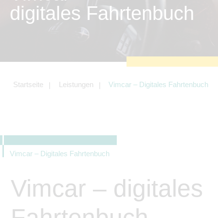
zu sichern.
digitales Fahrtenbuch
Tracking- und Targeting-Cookies
Diese Cookies sind erforderlich, um
unsere Website auf Ihre Bedürfnisse hin
zu optimieren. Hierzu gehört eine
bedarfsgerechte Gestaltung und
fortlaufende Verbesserung unseres
Angebotes einschließlich der
Verknüpfung zu Social-Media-
Angeboten von z.B. Facebook und
Startseite
Leistungen
Vimcar – Digitales Fahrtenbuch
LinkedIn.
Betreibercookies
Diese Cookies sind erforderlich, um z.B.
Google Maps zu nutzen oder
eingebettete Videos abspielen zu
können.
Vimcar – Digitales Fahrtenbuch
Vimcar – digitales
Fahrtenbuch