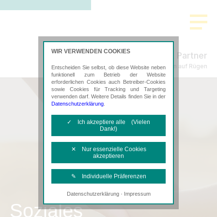
WIR VERWENDEN COOKIES
Freund & Partner
Steuerberatung in Bergen auf Rügen
Entscheiden Sie selbst, ob diese Website neben
funktionell zum Betrieb der Website
erforderlichen Cookies auch Betreiber-Cookies
sowie Cookies für Tracking und Targeting
verwenden darf. Weitere Details finden Sie in der
Datenschutzerklärung
.
✓ Ich akzeptiere alle (Vielen
Dank!)
✕ Nur essenzielle Cookies
akzeptieren
✎ Individuelle Präferenzen
·
Datenschutzerklärung
Impressum
Notwendige Cookies
Soziales
Diese Cookies sind erforderlich, um die
grundlegende Funktionalität der Website