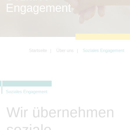
zu sichern.
Engagement
Tracking- und Targeting-Cookies
Diese Cookies sind erforderlich, um
unsere Website auf Ihre Bedürfnisse hin
zu optimieren. Hierzu gehört eine
bedarfsgerechte Gestaltung und
fortlaufende Verbesserung unseres
Angebotes einschließlich der
Verknüpfung zu Social-Media-
Angeboten von z.B. Facebook und
Startseite
Über uns
Soziales Engagement
LinkedIn.
Betreibercookies
Diese Cookies sind erforderlich, um z.B.
Google Maps zu nutzen oder
eingebettete Videos abspielen zu
können.
Soziales Engagement
Wir übernehmen
soziale