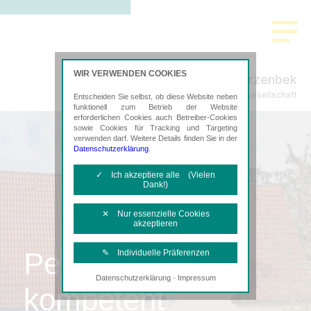
WIR VERWENDEN COOKIES
Schwarzenbek
Steuerberatungsgesellschaft
Entscheiden Sie selbst, ob diese Website neben
funktionell zum Betrieb der Website
erforderlichen Cookies auch Betreiber-Cookies
sowie Cookies für Tracking und Targeting
verwenden darf. Weitere Details finden Sie in der
Datenschutzerklärung
.
✓ Ich akzeptiere alle (Vielen
Dank!)
✕ Nur essenzielle Cookies
akzeptieren
Persönlich,
✎ Individuelle Präferenzen
·
Datenschutzerklärung
Impressum
Notwendige Cookies
kompetent
Diese Cookies sind erforderlich, um die
grundlegende Funktionalität der Website