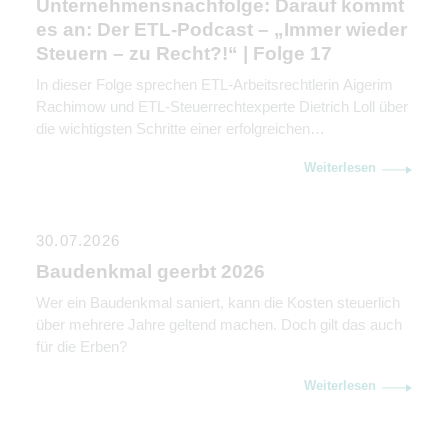
Unternehmensnachfolge: Darauf kommt
es an: Der ETL-Podcast – „Immer wieder
Steuern – zu Recht?!“ | Folge 17
In dieser Folge sprechen ETL-Arbeitsrechtlerin Aigerim
Rachimow und ETL-Steuerrechtexperte Dietrich Loll über
die wichtigsten Schritte einer erfolgreichen
Unternehmensnachfolge. Sie erklären, warum
Weiterlesen
Kommunikation genauso wichtig ist wie rechtliche und
steuerliche Gestaltung.
30.07.2026
Baudenkmal geerbt 2026
Wer ein Baudenkmal saniert, kann die Kosten steuerlich
über mehrere Jahre geltend machen. Doch gilt das auch
für die Erben?
Weiterlesen