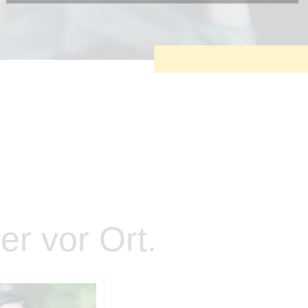
Diese Cookies sind erforderlich, um die grundlegende
Funktionalität der Website zu sichern.
Tracking- und Targeting-Cookies
Diese Cookies sind erforderlich, um unsere Website auf Ihre
Bedürfnisse hin zu optimieren. Hierzu gehört eine
bedarfsgerechte Gestaltung und fortlaufende Verbesserung
unseres Angebotes einschließlich der Verknüpfung zu
Social-Media-Angeboten von z.B. Facebook und LinkedIn.
Betreibercookies
Diese Cookies sind erforderlich, um z.B. Google Maps zu
nutzen oder eingebettete Videos abspielen zu können.
er vor Ort.