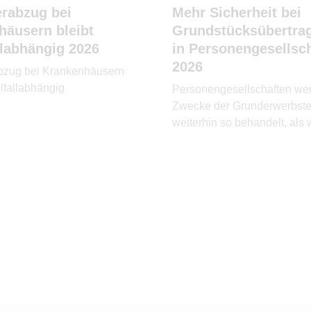
erabzug bei
Mehr Sicherheit bei
häusern bleibt
Grundstücksübertra
llabhängig 2026
in Personengesellsc
2026
bzug bei Krankenhäusern
elfallabhängig
Personengesellschaften wer
Zwecke der Grunderwerbste
weiterhin so behandelt, als 
eine Gesamthand.