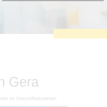
Diese Cookies sind erforderlich, um die grundlegende
Funktionalität der Website zu sichern.
Tracking- und Targeting-Cookies
Diese Cookies sind erforderlich, um unsere Website auf Ihre
Bedürfnisse hin zu optimieren. Hierzu gehört eine
bedarfsgerechte Gestaltung und fortlaufende Verbesserung
unseres Angebotes einschließlich der Verknüpfung zu
Social-Media-Angeboten von z.B. Facebook und LinkedIn.
Betreibercookies
Diese Cookies sind erforderlich, um z.B. Google Maps zu
nutzen oder eingebettete Videos abspielen zu können.
in Gera
eister im Gesundheitswesen