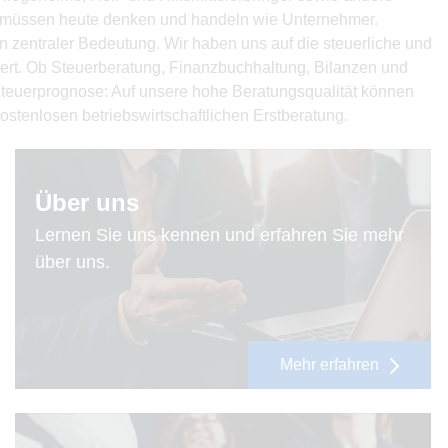
n müssen heute denken und handeln wie Unternehmer.
von zentraler Bedeutung. Wir haben uns auf die steuerliche und
siert. Ob Steuer­beratung, Finanzbuchhaltung, Bilanzen und
teuerprognose: Auf unsere hohe Beratungsqualität können
kostenlosen betriebswirtschaftlichen Erstberatung.
Über uns
Lernen Sie uns kennen und erfahren Sie mehr
über uns.
Mehr erfahren