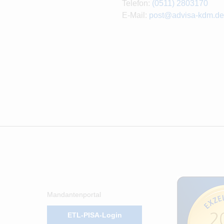
Telefon:
(0511) 2803170
E-Mail:
post@advisa-kdm.de
Mandantenportal
ETL-PISA-Login