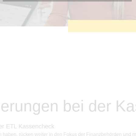
Diese Cookies sind erforderlich, um die grundlegende
Funktionalität der Website zu sichern.
Tracking- und Targeting-Cookies
Diese Cookies sind erforderlich, um unsere Website auf Ihre
Bedürfnisse hin zu optimieren. Hierzu gehört eine
bedarfsgerechte Gestaltung und fortlaufende Verbesserung
unseres Angebotes einschließlich der Verknüpfung zu
Social-Media-Angeboten von z.B. Facebook und LinkedIn.
Betreibercookies
Diese Cookies sind erforderlich, um z.B. Google Maps zu
nutzen oder eingebettete Videos abspielen zu können.
derungen bei der K
Der ETL Kassencheck
n haben, rücken weiter in den Fokus der Finanzbehörden und 