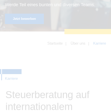
zu sichern.
Werde Teil eines bunten und diversen Teams.
Tracking- und Targeting-Cookies
Diese Cookies sind erforderlich, um
Jetzt bewerben
unsere Website auf Ihre Bedürfnisse hin
zu optimieren. Hierzu gehört eine
bedarfsgerechte Gestaltung und
fortlaufende Verbesserung unseres
Angebotes einschließlich der
Verknüpfung zu Social-Media-
Angeboten von z.B. Facebook und
Startseite
Über uns
Karriere
LinkedIn.
Betreibercookies
Diese Cookies sind erforderlich, um z.B.
Google Maps zu nutzen oder
eingebettete Videos abspielen zu
können.
Karriere
Steuerberatung auf
internationalem