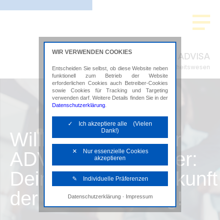
WIR VERWENDEN COOKIES
ADVISA
Steuerberatung im Gesundheitswesen
Entscheiden Sie selbst, ob diese Website neben
funktionell zum Betrieb der Website
erforderlichen Cookies auch Betreiber-Cookies
sowie Cookies für Tracking und Targeting
verwenden darf. Weitere Details finden Sie in der
Datenschutzerklärung
.
✓ Ich akzeptiere alle (Vielen
Dank!)
Willkommen bei der
✕ Nur essenzielle Cookies
ADVISA in Hannover:
akzeptieren
Dein Weg in die Zukunft
✎ Individuelle Präferenzen
der Steuerberatung!
·
Datenschutzerklärung
Impressum
Notwendige Cookies
Diese Cookies sind erforderlich, um die
grundlegende Funktionalität der Website