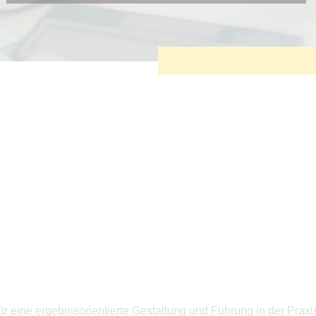
Diese Cookies sind erforderlich, um die grundlegende
Funktionalität der Website zu sichern.
Tracking- und Targeting-Cookies
Diese Cookies sind erforderlich, um unsere Website auf Ihre
Bedürfnisse hin zu optimieren. Hierzu gehört eine
bedarfsgerechte Gestaltung und fortlaufende Verbesserung
unseres Angebotes einschließlich der Verknüpfung zu
Social-Media-Angeboten von z.B. Facebook und LinkedIn.
Betreibercookies
Diese Cookies sind erforderlich, um z.B. Google Maps zu
nutzen oder eingebettete Videos abspielen zu können.
ür eine ergebnisorientierte Gestaltung und Führung in der P