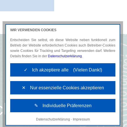
WIR VERWENDEN COOKIES
Entscheiden Sie selbst, ob diese Website neben funktionell zum
AKTUELLES
KARRIERE
Betrieb der Website erforderlichen Cookies auch Betreiber-Cookies
sowie Cookies für Tracking und Targeting verwenden darf. Weitere
Details finden Sie in der
Datenschutzerklärung
.
✓ Ich akzeptiere alle (Vielen Dank!)
✕ Nur essenzielle Cookies akzeptieren
cht
✎ Individuelle Präferenzen
Datenschutzerklärung
·
Impressum
Notwendige Cookies