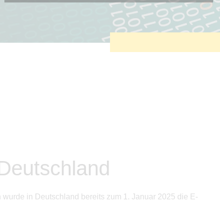
Diese Cookies sind erforderlich, um die grundlegende
Funktionalität der Website zu sichern.
Tracking- und Targeting-Cookies
Diese Cookies sind erforderlich, um unsere Website auf Ihre
Bedürfnisse hin zu optimieren. Hierzu gehört eine
bedarfsgerechte Gestaltung und fortlaufende Verbesserung
unseres Angebotes einschließlich der Verknüpfung zu
Social-Media-Angeboten von z.B. Facebook und LinkedIn.
Betreibercookies
Diese Cookies sind erforderlich, um z.B. Google Maps zu
nutzen oder eingebettete Videos abspielen zu können.
 Deutschland
wurde in Deutschland bereits zum 1. Januar 2025 die E-