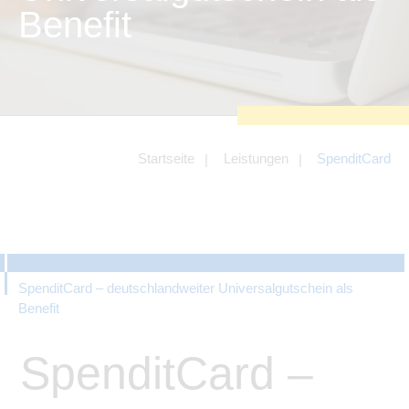
zu sichern.
Benefit
Tracking- und Targeting-Cookies
Diese Cookies sind erforderlich, um
unsere Website auf Ihre Bedürfnisse hin
zu optimieren. Hierzu gehört eine
bedarfsgerechte Gestaltung und
fortlaufende Verbesserung unseres
Angebotes einschließlich der
Verknüpfung zu Social-Media-
Angeboten von z.B. Facebook und
Startseite
Leistungen
SpenditCard
LinkedIn.
Betreibercookies
Diese Cookies sind erforderlich, um z.B.
Google Maps zu nutzen oder
eingebettete Videos abspielen zu
können.
SpenditCard – deutschlandweiter Universalgutschein als
Benefit
SpenditCard –