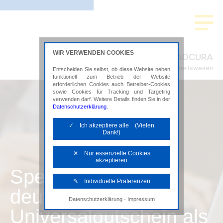
WIR VERWENDEN COOKIES
ADCURA
Steuerberatung im Gesundheitswesen
Entscheiden Sie selbst, ob diese Website neben
funktionell zum Betrieb der Website
erforderlichen Cookies auch Betreiber-Cookies
sowie Cookies für Tracking und Targeting
verwenden darf. Weitere Details finden Sie in der
Datenschutzerklärung
.
✓ Ich akzeptiere alle (Vielen
Dank!)
✕ Nur essenzielle Cookies
akzeptieren
SpenditCard –
✎ Individuelle Präferenzen
deutschlandweiter
·
Datenschutzerklärung
Impressum
Notwendige Cookies
Universalgutschein als
Diese Cookies sind erforderlich, um die
grundlegende Funktionalität der Website