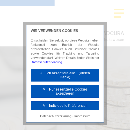
WIR VERWENDEN COOKIES
ADCURA
Steuerberatung im Gesundheitswesen
Entscheiden Sie selbst, ob diese Website neben
funktionell zum Betrieb der Website
erforderlichen Cookies auch Betreiber-Cookies
sowie Cookies für Tracking und Targeting
verwenden darf. Weitere Details finden Sie in der
Datenschutzerklärung
.
✓ Ich akzeptiere alle (Vielen
Dank!)
✕ Nur essenzielle Cookies
akzeptieren
✎ Individuelle Präferenzen
·
Datenschutzerklärung
Impressum
Notwendige Cookies
Diese Cookies sind erforderlich, um die
grundlegende Funktionalität der Website