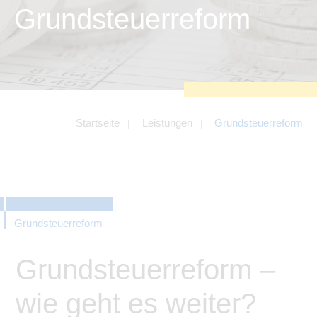
zu sichern.
Grundsteuerreform
Tracking- und Targeting-Cookies
Diese Cookies sind erforderlich, um
unsere Website auf Ihre Bedürfnisse hin
zu optimieren. Hierzu gehört eine
bedarfsgerechte Gestaltung und
fortlaufende Verbesserung unseres
Angebotes einschließlich der
Verknüpfung zu Social-Media-
Angeboten von z.B. Facebook und
Startseite
Leistungen
Grundsteuerreform
LinkedIn.
Betreibercookies
Diese Cookies sind erforderlich, um z.B.
Google Maps zu nutzen oder
eingebettete Videos abspielen zu
können.
Grundsteuerreform
Grundsteuerreform –
wie geht es weiter?