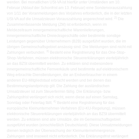
werden. Bei monatlichen USt-VA ist hierfür unter Umständen am 10.
Februar (Ablauf der Schonfrist am 13. Februar) eine Sondervorauszahlung
von 1/11 der Voranmeldungen des Vorjahres erforderlich, die in der letzten
2)
USt-VA auf die Umsatzsteuer-Vorauszahlung angerechnet wird.
Die
Zusammenfassende Meldung (ZM) ist erforderlich, wenn im
Meldezeitraum innergemeinschaftliche Warenlieferungen,
innergemeinschaftliche Dreiecksgeschäfte oder bestimmte sonstige
Leistungen gegenüber Unternehmern (B2B) ausgeführt wurden, die im
übrigen Gemeinschaftsgebiet ansässig sind. Die Meldungen sind nicht mit
3)
Zahlungen verbunden.
Besteht eine Registrierung für das One-Stop-
Shop-Verfahren, müssen elektronische Steuererklärungen vierteljährlich
an das BZSt übermittelt werden. Zu erklären sind insbesondere
innergemeinschaftliche Fernverkäufe und bestimmte auf elektronischem
Weg erbrachte Dienstleistungen, die an Endverbraucher in einem
anderen EU-Mitgliedstaat erbracht werden und bei denen das
Bestimmungslandprinzip gilt. Die Zahlung der ausländischen
Umsatzsteuer ist zum Steuertermin fällig. Die Erklärungs- bzw.
Zahlungsfrist verlängert sich nicht, wenn diese auf einen Samstag,
4)
Sonntag oder Feiertag fällt.
Besteht eine Registrierung für das
europäische Kleinunternehmer-Verfahren (EU-KU-Regelung), müssen
elektronische Steuererklärungen vierteljährlich an das BZSt übermittelt
werden. Zu erklären sind alle Umsätze, die im Gemeinschaftsgebiet
ausgeführt wurden (einschließlich Deutschland). Diese Umsatzmeldungen
dienen lediglich der Überwachung der Kleinunternehmergrenze.
Zahlungen sind insoweit nicht erforderlich. Die Erklärungsfrist verlängert