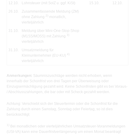
12.10.
Lohnsteuer (mit SolZ u. ggf. KiSt)
15.10.
12.10.
26.10.
Zusammenfassende Meldung (ZM)
2)
ohne Zahlung
monatlich,
vierteljährlich
31.10.
Meldung über Mini-One-Stop-Shop
3)
(M1SS/MOSS) mit Zahlung
vierteljährlich
31.10.
Umsatzmeldung für
4)
Kleinunternehmer (EU-KU)
vierteljährlich
Anmerkungen:
Säumniszuschläge werden nicht erhoben, wenn
innerhalb der Schonfrist von drei Tagen per Überweisung oder
Einzugsermächtigung gezahlt wird. Keine Schonfristen gibt es bei Voraus-
/ Abschlusszahlungen, die bar oder mit Scheck gezahlt werden.
Achtung:
Verschiebt sich der Steuertermin oder die Schonfrist für die
Zahlung durch einen Samstag, Sonntag oder Feiertag, so ist dies
berücksichtigt.
1)
Bei monatlichen oder vierteljährlichen Umsatzsteuer-Voranmeldungen
(USt-VA) kann eine Dauerfristverlängerung um einen Monat beantragt