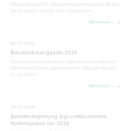
Rachimow und ETL-Steuerrechtexperte Dietrich Loll über
die wichtigsten Schritte einer erfolgreichen
Unternehmensnachfolge. Sie erklären, warum
Weiterlesen
Kommunikation genauso wichtig ist wie rechtliche und
steuerliche Gestaltung.
30.07.2026
Baudenkmal geerbt 2026
Wer ein Baudenkmal saniert, kann die Kosten steuerlich
über mehrere Jahre geltend machen. Doch gilt das auch
für die Erben?
Weiterlesen
29.07.2026
Bundesregierung legt umfassendes
Reformpaket vor 2026