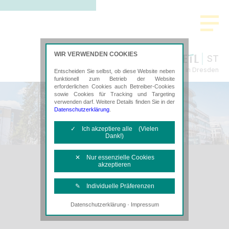
WIR VERWENDEN COOKIES
ST
Wirtschafts- & Steuerberatung in Dresden
Entscheiden Sie selbst, ob diese Website neben
funktionell zum Betrieb der Website
erforderlichen Cookies auch Betreiber-Cookies
sowie Cookies für Tracking und Targeting
verwenden darf. Weitere Details finden Sie in der
Datenschutzerklärung
.
✓ Ich akzeptiere alle (Vielen
Dank!)
✕ Nur essenzielle Cookies
akzeptieren
✎ Individuelle Präferenzen
·
Datenschutzerklärung
Impressum
Notwendige Cookies
Diese Cookies sind erforderlich, um die
grundlegende Funktionalität der Website