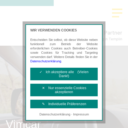
WIR VERWENDEN COOKIES
Schmidt & Partner
Steuerberatung in Templin
Entscheiden Sie selbst, ob diese Website neben
funktionell zum Betrieb der Website
erforderlichen Cookies auch Betreiber-Cookies
sowie Cookies für Tracking und Targeting
verwenden darf. Weitere Details finden Sie in der
Datenschutzerklärung
.
✓ Ich akzeptiere alle (Vielen
Dank!)
✕ Nur essenzielle Cookies
akzeptieren
✎ Individuelle Präferenzen
·
Datenschutzerklärung
Impressum
Notwendige Cookies
Vimcar
Diese Cookies sind erforderlich, um die
grundlegende Funktionalität der Website