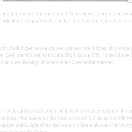
Diese Cookies sind erforderlich, um die grundlegende
Funktionalität der Website zu sichern.
rtung gegenüber Mandanten und Mitarbeitern, sondern übernim
Tracking- und Targeting-Cookies
angfristigen Engagements auf der Unterstützung benachteiligte
Diese Cookies sind erforderlich, um unsere Website auf Ihre
Bedürfnisse hin zu optimieren. Hierzu gehört eine
bedarfsgerechte Gestaltung und fortlaufende Verbesserung
unseres Angebotes einschließlich der Verknüpfung zu
Social-Media-Angeboten von z.B. Facebook und LinkedIn.
acht, bedürftigen sowie schwer kranken oder körperlich und ge
. Seit ihrer Gründung im Jahr 2008 hat die ETL Kinderträume 
Betreibercookies
 sich über die Möglichkeiten einer Spende informieren.
Diese Cookies sind erforderlich, um z.B. Google Maps zu
nutzen oder eingebettete Videos abspielen zu können.
– ist der größte rechtsrheinische Kölner Traditions­verein. In de
enberg. Hier trainieren die Teams von der U9 bis zu den Männ
appen steht zugleich für den Verein Viktoria als auch für Victo