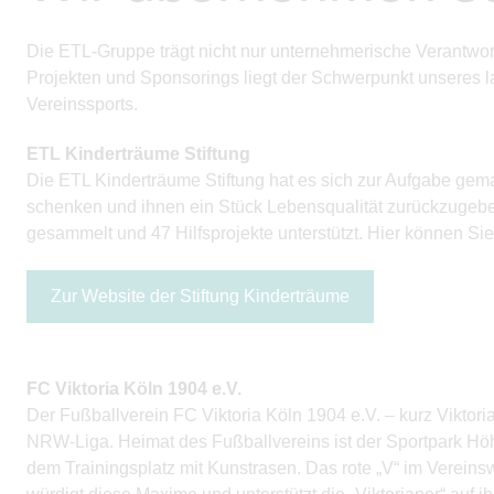
Die ETL-Gruppe trägt nicht nur unternehmerische Verantwo
Projekten und Sponsorings liegt der Schwerpunkt unseres l
Vereinssports.
ETL Kinderträume Stiftung
Die ETL Kinderträume Stiftung hat es sich zur Aufgabe gem
schenken und ihnen ein Stück Lebensqualität zurückzugeben
gesammelt und 47 Hilfsprojekte unterstützt. Hier können Sie
Zur Website der Stiftung Kinderträume
FC Viktoria Köln 1904 e.V.
Der Fußballverein FC Viktoria Köln 1904 e.V. – kurz Viktoria 
NRW-Liga. Heimat des Fußballvereins ist der Sportpark Höh
dem Trainingsplatz mit Kunstrasen. Das rote „V“ im Vereinsw