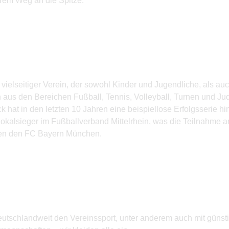
ihrem Weg an die Spitze.
vielseitiger Verein, der sowohl Kinder und Jugendliche, als 
en aus den Bereichen Fußball, Tennis, Volleyball, Turnen und 
at in den letzten 10 Jahren eine beispiellose Erfolgsserie hi
l Pokalsieger im Fußballverband Mittelrhein, was die Teilnahm
gen den FC Bayern München.
 deutschlandweit den Vereinssport, unter anderem auch mit güns