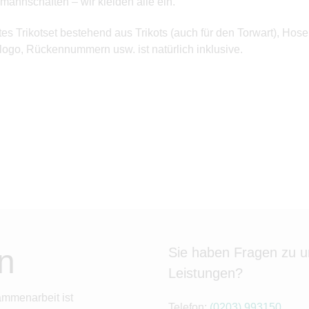
annschaften – wir kleiden alle ein.
es Trikotset bestehend aus Trikots (auch für den Torwart), Ho
logo, Rückennummern usw. ist natürlich inklusive.
n
Sie haben Fragen zu 
Leistungen?
ammenarbeit ist
Telefon:
(0203) 993150