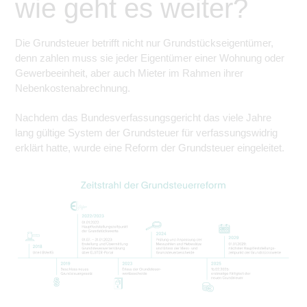
wie geht es weiter?
zu sichern.
Tracking- und Targeting-Cookies
Die Grundsteuer betrifft nicht nur Grundstückseigentümer,
Diese Cookies sind erforderlich, um
unsere Website auf Ihre Bedürfnisse hin
denn zahlen muss sie jeder Eigentümer einer Wohnung oder
zu optimieren. Hierzu gehört eine
Gewerbeeinheit, aber auch Mieter im Rahmen ihrer
bedarfsgerechte Gestaltung und
Grundsteuerreform
fortlaufende Verbesserung unseres
Nebenkostenabrechnung.
Angebotes einschließlich der
Verknüpfung zu Social-Media-
Angeboten von z.B. Facebook und
Nachdem das Bundesverfassungsgericht das viele Jahre
LinkedIn.
lang gültige System der Grundsteuer für verfassungswidrig
Betreibercookies
erklärt hatte, wurde eine Reform der Grundsteuer eingeleitet.
Diese Cookies sind erforderlich, um z.B.
Google Maps zu nutzen oder
eingebettete Videos abspielen zu
können.