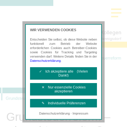
WIR VERWENDEN COOKIES
Schulz Hansen & Kollegen
Steuerberatung in Hennigsdorf
Entscheiden Sie selbst, ob diese Website neben
funktionell zum Betrieb der Website
erforderlichen Cookies auch Betreiber-Cookies
sowie Cookies für Tracking und Targeting
verwenden darf. Weitere Details finden Sie in der
Startseite
Leistungen
Grundsteuerreform
Datenschutzerklärung
.
✓ Ich akzeptiere alle (Vielen
Dank!)
✕ Nur essenzielle Cookies
akzeptieren
Grundsteuerreform
✎ Individuelle Präferenzen
Grundsteuerreform –
·
Datenschutzerklärung
Impressum
Notwendige Cookies
Diese Cookies sind erforderlich, um die
grundlegende Funktionalität der Website